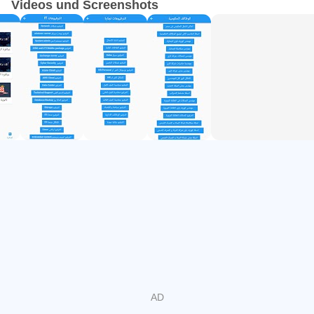
Videos und Screenshots
اurig
اurig