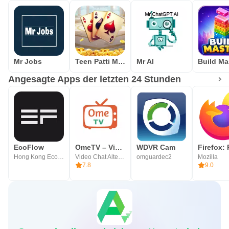
Mr Jobs
Teen Patti Master
Mr AI
Build Ma
Angesagte Apps der letzten 24 Stunden
EcoFlow
OmeTV – Video Chat Alternative
WDVR Cam
Hong Kong EcoFlow Innovation Technology Limited
Video Chat Alternative
omguardec2
Mozilla
7.8
9.0