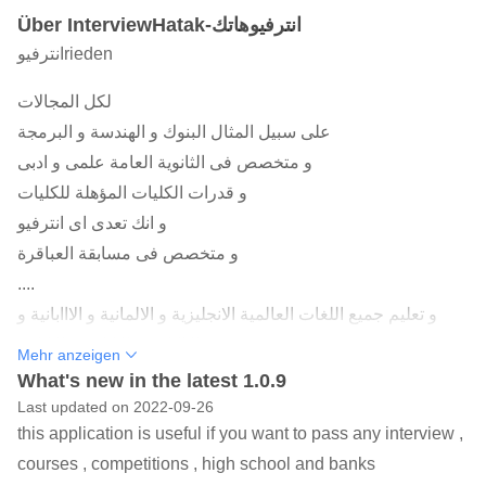
Über InterviewHatak-انترفيوهاتك
انترفيوrieden
لكل المجالات
على سبيل المثال البنوك و الهندسة و البرمجة
و متخصص فى الثانوية العامة علمى و ادبى
و قدرات الكليات المؤهلة للكليات
و انك تعدى اى انترفيو
و متخصص فى مسابقة العباقرة
....
و تعليم جميع اللغات العالمية الانجليزية و الالمانية و الااابانية و
الااابانية و الاابانية و الاابانية
Mehr anzeigen
و امتحانات البنوك بجميع انواعها البرسونال و التكنكال
What's new in the latest 1.0.9
و جميع انترفيوهات تكنولوجيا المعلومات من الشبكات و
Last updated on 2022-09-26
this application is useful if you want to pass any interview ,
السيكيورتى
courses , competitions , high school and banks
اurig