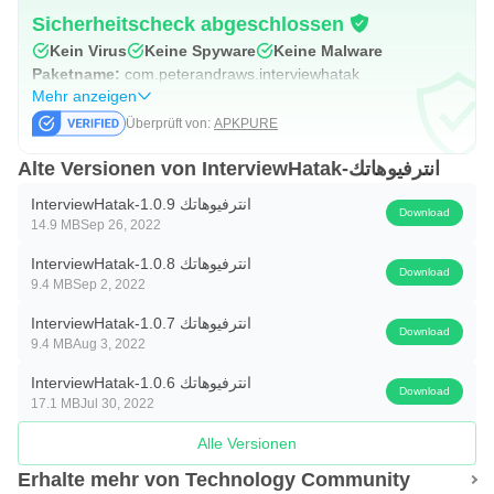
Sicherheitscheck abgeschlossen
Kein Virus
Keine Spyware
Keine Malware
Paketname:
com.peterandraws.interviewhatak
Mehr anzeigen
Überprüft von:
APKPURE
Alte Versionen von InterviewHatak-انترفيوهاتك
InterviewHatak-انترفيوهاتك 1.0.9
Download
14.9 MB
Sep 26, 2022
InterviewHatak-انترفيوهاتك 1.0.8
Download
9.4 MB
Sep 2, 2022
InterviewHatak-انترفيوهاتك 1.0.7
Download
9.4 MB
Aug 3, 2022
InterviewHatak-انترفيوهاتك 1.0.6
Download
17.1 MB
Jul 30, 2022
Alle Versionen
Erhalte mehr von Technology Community