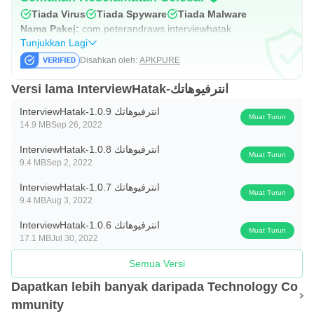
Tiada Virus
Tiada Spyware
Tiada Malware
Nama Pakej:
com.peterandraws.interviewhatak
Tunjukkan Lagi
Disahkan oleh:
APKPURE
Versi lama InterviewHatak-انترفيوهاتك
InterviewHatak-انترفيوهاتك 1.0.9
Muat Turun
14.9 MB
Sep 26, 2022
InterviewHatak-انترفيوهاتك 1.0.8
Muat Turun
9.4 MB
Sep 2, 2022
InterviewHatak-انترفيوهاتك 1.0.7
Muat Turun
9.4 MB
Aug 3, 2022
InterviewHatak-انترفيوهاتك 1.0.6
Muat Turun
17.1 MB
Jul 30, 2022
Semua Versi
Dapatkan lebih banyak daripada Technology Co
mmunity