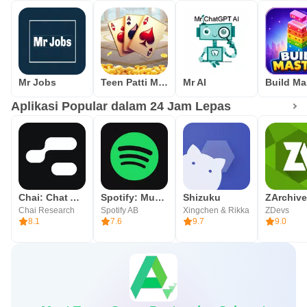
Mr Jobs
Teen Patti Master
Mr AI
Build Ma
Aplikasi Popular dalam 24 Jam Lepas
Chai: Chat AI Platform
Spotify: Music and Podcasts
Shizuku
ZArchive
Chai Research
Spotify AB
Xingchen & Rikka
ZDevs
8.1
7.6
9.7
9.0