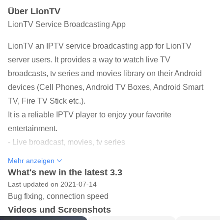
Über LionTV
LionTV Service Broadcasting App
LionTV an IPTV service broadcasting app for LionTV
server users. It provides a way to watch live TV
broadcasts, tv series and movies library on their Android
devices (Cell Phones, Android TV Boxes, Android Smart
TV, Fire TV Stick etc.).
It is a reliable IPTV player to enjoy your favorite
entertainment.
- Live broadcast, movies, tv series
- Supports EPG feature
Mehr anzeigen
- Family protection system
What's new in the latest 3.3
- Internal high-spec media player
Last updated on 2021-07-14
Bug fixing, connection speed
- Ability to add external media players
Videos und Screenshots
- Attractive and impressive design and more easy to use