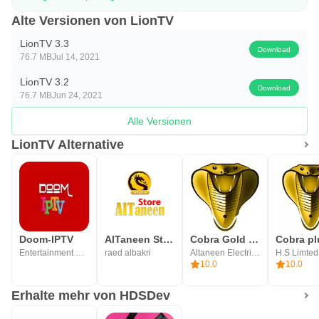
Alte Versionen von LionTV
LionTV 3.3
Download
76.7 MB
Jul 14, 2021
LionTV 3.2
Download
76.7 MB
Jun 24, 2021
Alle Versionen
LionTV Alternative
Doom-IPTV
AlTaneen Store
Cobra Gold Player
Cobra pl
Entertainment Programs
raed albakri
Altaneen Electrical
H.S Limted
10.0
10.0
Erhalte mehr von HDSDev