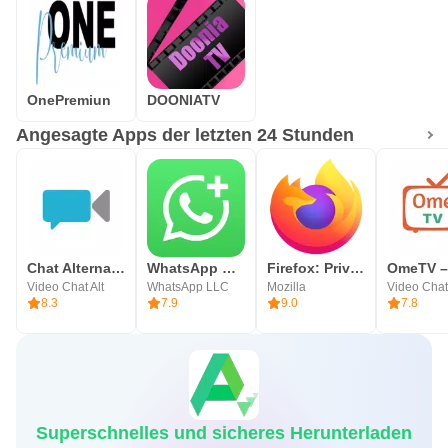
OnePremiun
DOONIATV
Angesagte Apps der letzten 24 Stunden
Chat Alternative — android app
WhatsApp Business
Firefox: Privater Browser
Video Chat Alt
WhatsApp LLC
Mozilla
8.3
7.9
9.0
7.8
Superschnelles und sicheres Herunterladen