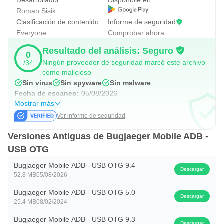
Desarrollador
Disponible en
Roman Sisik
Clasificación de contenido
Informe de seguridad
Shell, comandos personalizados y tareas
Everyone
Comprobar ahora
avanzadas
Resultado del análisis: Seguro
0
Bugjaeger incluye una zona para enviar comandos ADB y
Ningún proveedor de seguridad marcó este archivo
/34
shell, además de un shell remoto interactivo. En la primera
como malicioso
Sin virus
Sin spyware
Sin malware
pestaña se pueden pegar comandos concretos o guardar
Fecha de escaneo:
05/08/2026
comandos personalizados, por ejemplo para abrir una
Mostrar más
URL con una acción del sistema usando `am start`.
Ver informe de seguridad
Esta parte es una de las más flexibles de la app, porque
Versiones Antiguas de Bugjaeger Mobile ADB -
permite repetir acciones comunes sin escribir todo desde
USB OTG
cero cada vez. También sirve para ejecutar scripts de shell
Bugjaeger Mobile ADB - USB OTG 9.4
cuando el usuario ya conoce el comando necesario. No
Descargar
52.8 MB
05/08/2026
todos los comandos integrados pueden agruparse por
Bugjaeger Mobile ADB - USB OTG 5.0
lotes, según la respuesta del desarrollador, así que para
Descargar
25.4 MB
08/02/2024
flujos largos conviene preparar comandos claros y
Bugjaeger Mobile ADB - USB OTG 9.3
ejecutarlos con cuidado. La app no simplifica los
Descargar