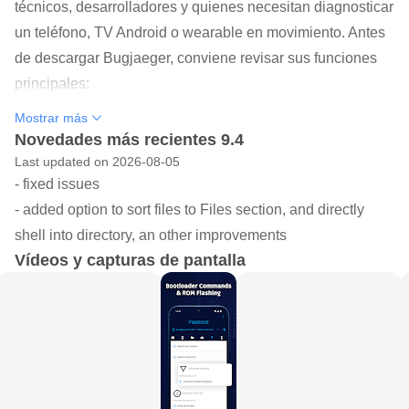
técnicos, desarrolladores y quienes necesitan diagnosticar
un teléfono, TV Android o wearable en movimiento. Antes
de descargar Bugjaeger, conviene revisar sus funciones
principales:
Conexión por USB OTG o WiFi con dispositivos
Mostrar más
Android compatibles.
Novedades más recientes 9.4
Last updated on 2026-08-05
Comandos ADB, shell remoto y scripts personalizados
- fixed issues
desde el móvil.
- added option to sort files to Files section, and directly
Instalación, extracción y copia de APK entre
shell into directory, an other improvements
dispositivos Android.
Vídeos y capturas de pantalla
Lectura de logcat, capturas, procesos y datos del
sistema.
Soporte para fastboot, recovery y pruebas en Android
TV o Wear OS.