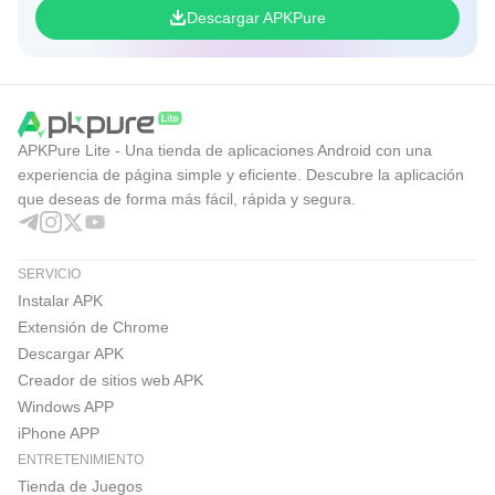
versión de Android y propiedades del sistema. La
Descargar APKPure
información aparece orientada a diagnóstico, por lo que
resulta más valiosa para quienes entienden qué buscar.
La actualización del 23 de junio de 2026 también corrige
varios problemas y cierres inesperados, lo que mejora la
APKPure Lite - Una tienda de aplicaciones Android con una
estabilidad para sesiones largas.
experiencia de página simple y eficiente. Descubre la aplicación
que deseas de forma más fácil, rápida y segura.
Fastboot y compatibilidad con otros
dispositivos Android
SERVICIO
Instalar APK
Bugjaeger también incluye soporte para fastboot, carga
Extensión de Chrome
lateral y flasheo de imágenes AOSP en contextos
Descargar APK
compatibles. Esta área apunta a usuarios con experiencia
Creador de sitios web APK
en bootloader, recovery y mantenimiento de dispositivos
Windows APP
Android.
iPhone APP
La app no se limita a teléfonos, ya que puede apoyar
ENTRETENIMIENTO
Tienda de Juegos
pruebas con Android TV, Wear OS, Oculus VR y Android