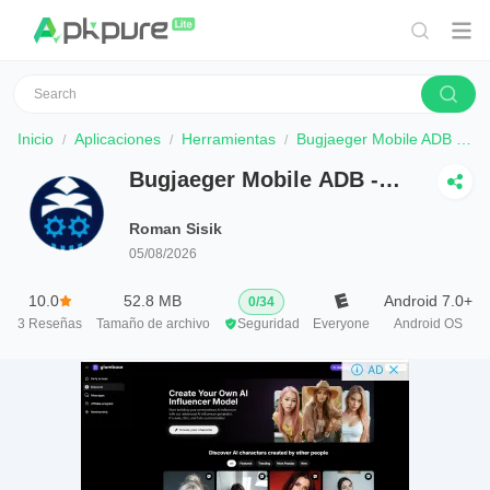
Inicio
Aplicaciones
Herramientas
Bugjaeger Mobile ADB - USB OTG
Bugjaeger Mobile ADB -
USB OTG
Roman Sisik
05/08/2026
10.0
52.8 MB
Android 7.0+
0
/
34
3
Reseñas
Tamaño de archivo
Seguridad
Everyone
Android OS