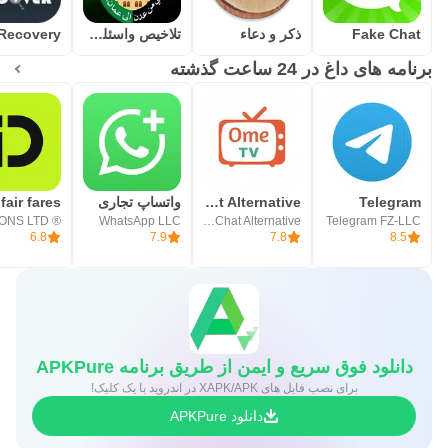
Fake Chat
ذكر و دعاء
تلاخيص واسئلة البلقاء
برنامه های داغ در 24 ساعت گذشته
Telegram
OmeTV – Video Chat Alternative
واتساپ تجاری
WhatsApp LLC
Video Chat Alternative
Telegram FZ-LLC
6.8
7.9
7.8
8.5
دانلود فوق سریع و ایمن از طریق برنامه APKPure
برای نصب فایل های XAPK/APK در اندروید با یک کلیک!
دانلود APKPure