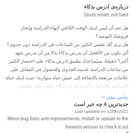
درباره‌ی ادرس بذكاء
Study smart, not hard
هل تجد أن ليس لديك الوقت الكافي لإنهاء الدراسة وإنجاز
فروضك اليومية؟
هل ترى أنك تقضي الكثير من الساعات في الدراسة دون جدوى؟
ألن يكون من الأفضل أن تدرس بذكاء بدًلا من أن تدرس بجهد
أكبر؟ حقيقةً، سيُساعدك تطبيق ادرس بذكاء على اختصار الكثير
من ساعات الدراسة عديمة الجدوى والحصول في المقابل على
علامات مرتفعة بالإضافة إلى عيش حياة متوازنة؛ حيث لديك حياة
اجتماعية والتزامات أخرى.ادرس بذكاء وليس بجهد ملخص
تُعتبر الدراسة بذكاء مهارةً فرديةً تُتيح للشخص اتّباع طرق مناسبة
نمایش بیشتر
من شأنها توفير الوقت والجهد أثناء الدراسة، ويُمكن الاعتماد على
جدیدترین 4 چه خبر است
منهجيات وأساليب محدّدة لتحقيق ذلك؛ مثل استخدام الحواس،
Last updated on 12/06/2022
Minor bug fixes and improvements. Install or update to the
وأسلوب التعلّم الشامل الذي يُركّز على العلاقة بين المعلومات
newest version to check it out!
والأفكار لربط المفاهيم والتفاصيل المُختلفة بطريقةٍ تُسهّل على