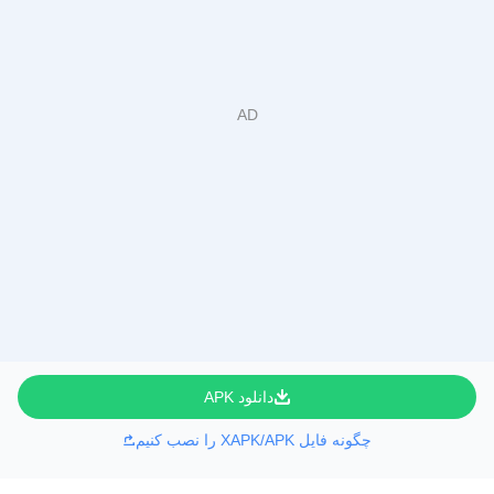
دانلود APK
چگونه فایل XAPK/APK را نصب کنیم