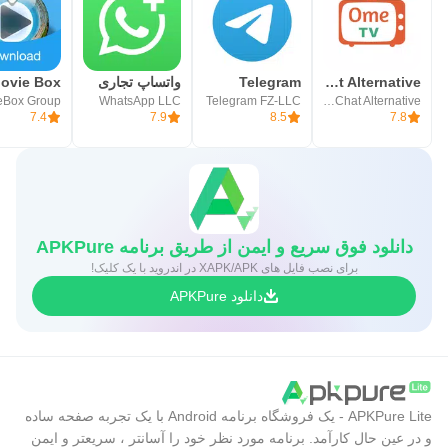
OmeTV – Video Chat Alternative
Telegram
واتساپ تجاری
ovie Box
eBox Group
WhatsApp LLC
Telegram FZ-LLC
Video Chat Alternative
7.4
7.9
8.5
7.8
دانلود فوق سریع و ایمن از طریق برنامه APKPure
برای نصب فایل های XAPK/APK در اندروید با یک کلیک!
دانلود APKPure
APKPure Lite - یک فروشگاه برنامه Android با یک تجربه صفحه ساده
و در عین حال کارآمد. برنامه مورد نظر خود را آسانتر ، سریعتر و ایمن