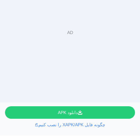
دانلود APK
چگونه فایل XAPK/APK را نصب کنیم