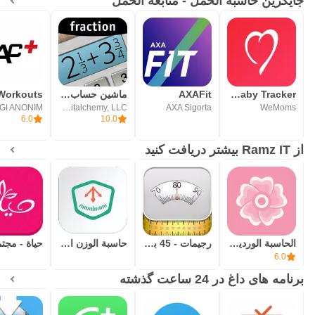
جایگزین حاسبة الحمل - متابعة الحمل
WeMoms Pregnancy Baby Tracker
AXAFit
ماشین حساب کسری پلاس
Digitalchemy, LLC
AXA Sigorta
WeMoms
6.0
10.0
از Ramz IT بیشتر دریافت کنید
الحاسبة الوردية الدورة الشهرية
رجيمات - 45 برنامج رجيم
حاسبة الوزن المثالي
6.0
برنامه های داغ در 24 ساعت گذشته