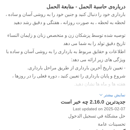
درباره‌ی حاسبة الحمل - متابعة الحمل
بارداری خود را دنبال کنید و جنین خود را به روشی آسان و ساده ،
لحظه به لحظه ، به صورت روزانه ، هفتگی و دقیق رشد دهید
توصیه شده توسط پزشکان زن و متخصص زنان و زایمان النساء
تاریخ دقیق تولد را به شما می دهد
اطلاعات و حقایق مربوط به بارداری را به روشی آسان و ساده با
ویژگی های زیر ارائه می دهد:
- تعیین تاریخ آخرین بارداری از طریق مراحل بارداری.
شروع و پایان بارداری را تعیین کنید ، دوره فعلی را در روزها ،
هفته ها و ماه ها نشان دهید.
حقایق و اطلاعات کلی در مورد بارداری را در اختیار کاربر قرار
نمایش بیشتر
دهید.
جدیدترین 2.16.0 چه خبر است
ویژگی افزودن هشدارهای برنامه ریزی شده برای کمک به خانم
Last updated on 2025-02-07
حل مشكلة في تسجيل الدخول
باردار با یادآوری تاریخهای مهم او ، مانند مراجعه به پزشک ،
تحسينات عامة
مصرف دارو یا زمان استراحت.