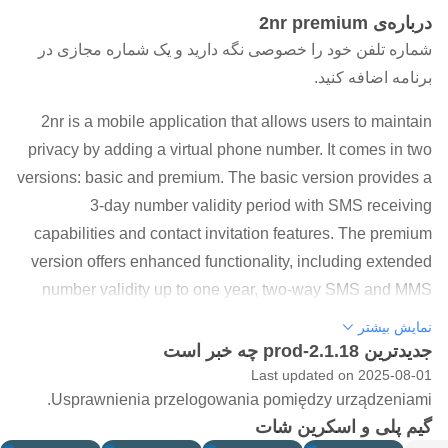
درباره‌ی 2nr premium
شماره تلفن خود را خصوصی نگه دارید و یک شماره مجازی در
برنامه اضافه کنید.
2nr is a mobile application that allows users to maintain
privacy by adding a virtual phone number. It comes in two
versions: basic and premium. The basic version provides a
3-day number validity period with SMS receiving
capabilities and contact invitation features. The premium
version offers enhanced functionality, including extended
number validity up to one year, two-way SMS and MMS
messaging, and both incoming and outgoing calls (limited
نمایش بیشتر
to Polish numbers). Premium users must verify their
جدیدترین 2.1.18-prod چه خبر است
identity and maintain a funded account. The app requires
Last updated on 2025-08-01
Usprawnienia przelogowania pomiędzy urządzeniami.
an unmodified Android system for security purposes. 2nr
گیم پلی و اسکرین شات
serves as an effective solution for those seeking to protect