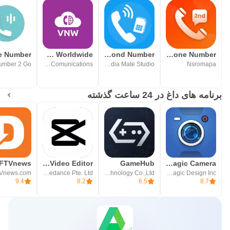
Virtual Number PRO Worldwide
Insta Caller: Second Number
2nd Line - Second Phone Number
umber 2 Go
PulpComunications
Media Mate Studio
Nsromapa
برنامه های داغ در 24 ساعت گذشته
CapCut: Photo & Video Editor
GameHub
Blackmagic Camera
Vnews.com
Bytedance Pte. Ltd.
Guangzhou Chicken Run Network Technology Co.,Ltd.
Blackmagic Design Inc.
9.4
8.2
6.5
8.7