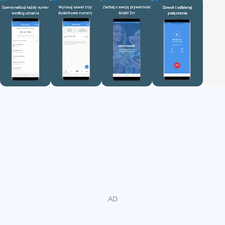
their primary phone number while maintaining full
communication capabilities through a virtual number.