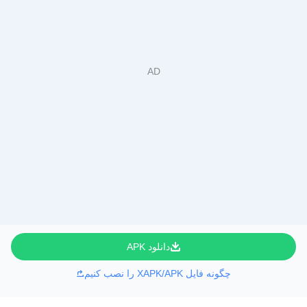
دانلود APK
چگونه فایل XAPK/APK را نصب کنیم