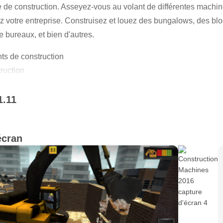
e de construction. Asseyez-vous au volant de différentes machin
ez votre entreprise. Construisez et louez des bungalows, des bl
bureaux, et bien d'autres.
nts de construction
ruction
es clôtures et de nombreux bâtiments
parcelles afin de tirer profit de la location
1.11
ions de machines
météorologiques différentes
écran
nancés par le maire et enrichisez-vous