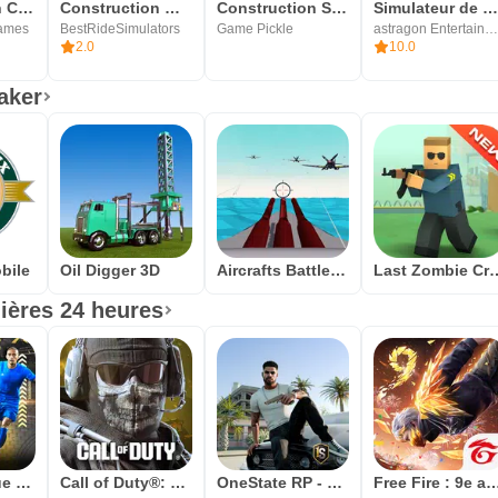
Construction City Simulator
Construction Machines SIM: Jeu
Construction Simulator
Simulateur de construction '1
Games
BestRideSimulators
Game Pickle
astragon Entertainment Gmb
2.0
10.0
aker
bile
Oil Digger 3D
Aircrafts Battle 3D
Last Zombie Craft: je
ières 24 heures
Dream League Soccer 2026
Call of Duty®: Mobile
OneState RP - Jeu de rôle
Free Fire : 9e anniv