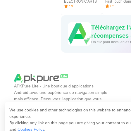
ELECTRONIC ARTS
7.9
7.5
Téléchargez l
récompenses e
Un clic pour installer le
APKPure Lite - Une boutique d'applications
Android avec une expérience de navigation simple
mais efficace. Découvrez l'application que vous
voulez plus facilement, plus rapidement et en
We use cookies and other technologies on this website to enhanc
toute sécurité.
experience.
By clicking any link on this page you are giving your consent to o
and
Cookies Policy
.