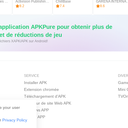
First Touch Games Ltd.
Activision Publishing, Inc.
ChillBase
GARENA INTER
8.2
7.4
8.6
'application APKPure pour obtenir plus de
t de réductions de jeu
s fichiers XAPK/APK sur Android!
SERVICE
DIVE
Installer APK
Game
Extension chromée
Mini
Téléchargement d'APK
TVOn
Créateur de site Web APK
e your user
Windows APP
iPhone APP
ur
Privacy Policy