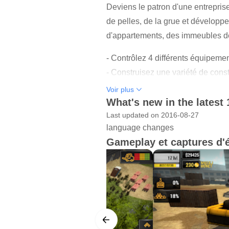
Deviens le patron d'une entrepris
de pelles, de la grue et développ
d'appartements, des immeubles de 
- Contrôlez 4 différents équipeme
- Construisez une variété de const
- Détruisez de vieux bâtiments, d
Voir plus
- Achetez, construisez et gérez des 
What's new in the latest 
- Découvrez plus de 20 améliorat
Last updated on 2016-08-27
language changes
- Travaillez dans des conditions 
Gameplay et captures d'
- Effectuez des projets urbains fi