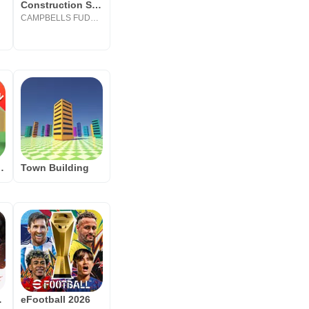
4
Construction Simulator 3D PRO
H
CAMPBELLS FUDGE LIMITED
ux de tir gratuits
Town Building
ersaire
eFootball 2026