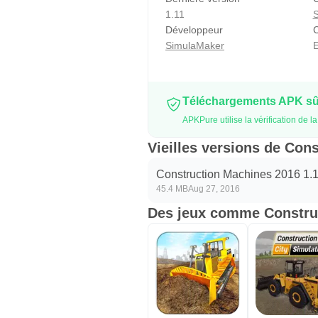
1.11
S
Développeur
C
SimulaMaker
E
Téléchargements APK sûr
APKPure utilise la vérification de
Vieilles versions de Con
Construction Machines 2016 1.
45.4 MB
Aug 27, 2016
Des jeux comme Constru