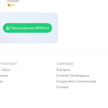
NATIONAL I
KONAMI
8.6
Téléchargement APKPure
RTISSEMENT
COMPAGNIE
 Store
À propos
 Game
Console Développeur
ic
Coopération Commerciale
Contact