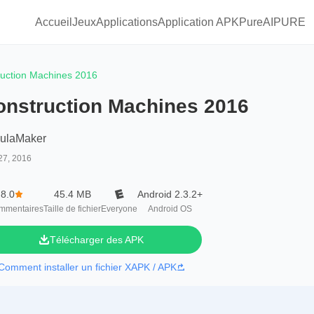
Accueil
Jeux
Applications
Application APKPure
AIPURE
uction Machines 2016
onstruction Machines 2016
ulaMaker
27, 2016
8.0
45.4 MB
Android 2.3.2+
mmentaires
Taille de fichier
Everyone
Android OS
Télécharger des APK
Comment installer un fichier XAPK / APK