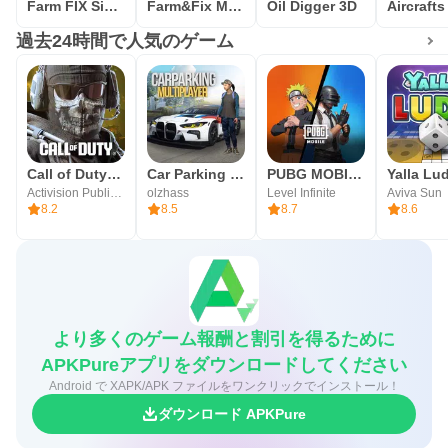
Farm FIX Simulator 2014
Farm&Fix Mobile
Oil Digger 3D
過去24時間で人気のゲーム
Call of Duty®: Mobile
Car Parking Multiplayer
PUBG MOBILE（ピーユービージー）
Activision Publishing, Inc.
olzhass
Level Infinite
Aviva Sun
8.2
8.5
8.7
8.6
より多くのゲーム報酬と割引を得るために
APKPureアプリをダウンロードしてください
Android で XAPK/APK ファイルをワンクリックでインストール！
ダウンロード APKPure