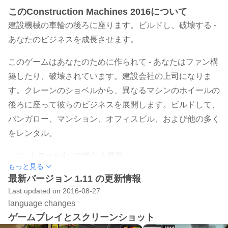
このConstruction Machines 2016について
建設機械の車輪の後ろに座ります。ビルドし、破壊する -
あなたのビジネスを成長させます。
このゲームはあなたのために作られて - あなたはファン構
築したり、破壊されています。建設会社の上司になりま
す。クレーンのショベルから、異なるマシンのホイールの
後ろに座って彼らのビジネスを展開します。ビルドして、
バンガロー、マンション、オフィスビル、および他の多く
をレンタル。
- コントロール4つの異なる機器
もっと見る
- 建設の様々なを構築
最新バージョン 1.11 の更新情報
- 古い建物、フェンスと多くの建物を破壊します
Last updated on 2016-08-27
- レンタルから利益するためにプロットを構築し、管理
language changes
し、購入
ゲームプレイとスクリーンショット
- 20以上の機能強化マシンを発見