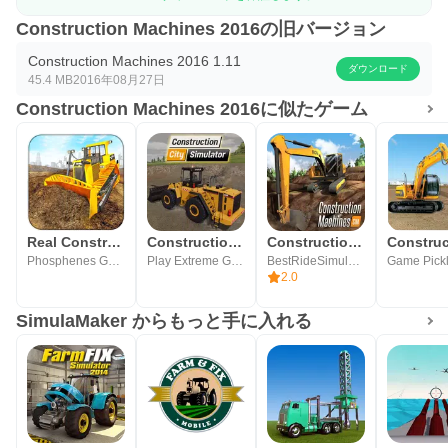
Construction Machines 2016の旧バージョン
Construction Machines 2016 1.11
ダウンロード
45.4 MB
2016年08月27日
Construction Machines 2016に似たゲーム
Real Construction Simulator 19
Construction City Simulator
Construction Machines SIM: Tru
Phosphenes Games
Play Extreme Games
BestRideSimulators
Game Pick
2.0
SimulaMaker からもっと手に入れる