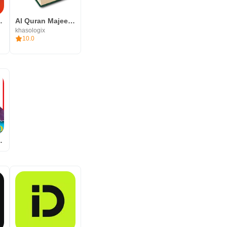
امدي بدون نت
Al Quran Majeed القرآن الكريم
khasologix
10.0
 بيلو - بدون انترنت