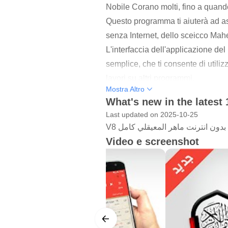
Nobile Corano molti, fino a quando
Questo programma ti aiuterà ad asc
senza Internet, dello sceicco Maher
L'interfaccia dell'applicazione 
semplice, che ti consente di util
lavori su altri programmi.
Mostra Altro
Ora puoi usare l'applicazione con
What's new in the latest 
vivere un meraviglioso caso di fed
Last updated on 2025-10-25
V8 القران الكريم صوت وصورة بدون
Muqili che ti trasporta in un altro
Video e screenshot
Non esitare e scarica subito l'app
Puoi condividere il link del prog
Sacro Corano immagine vocale com
funzionalità, la più importante del
semplice area del dispositivo.