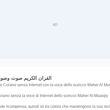
su القران الكريم صوت وصورة معيقلي
to Corano senza Internet con la voce dello sceicco Maher Al 
rano senza la voce di Internet dello sceicco Maher Al-Muaiqly
de ricompensa, quindi sii tra coloro che mantengono la sua recita