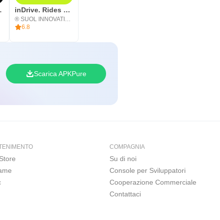
latform
inDrive. Rides with fair fares
® SUOL INNOVATIONS LTD
6.8
Scarica APKPure
TENIMENTO
COMPAGNIA
Store
Su di noi
Game
Console per Sviluppatori
c
Cooperazione Commerciale
Contattaci