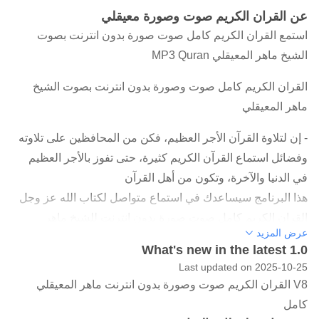
عن القران الكريم صوت وصورة معيقلي
استمع القران الكريم كامل صوت صورة بدون انترنت بصوت
الشيخ ماهر المعيقلي MP3 Quran
القران الكريم كامل صوت وصورة بدون انترنت بصوت الشيخ
ماهر المعيقلي
- إن لتلاوة القرآن الأجر العظيم، فكن من المحافظين على تلاوته
وفضائل استماع القرآن الكريم كثيرة، حتى تفوز بالأجر العظيم
في الدنيا والآخرة، وتكون من أهل القرآن
هذا البرنامج سيساعدك في استماع متواصل لكتاب الله عز وجل
القران الكريم كامل صوت صورة بدون انترنت للشيخ ماهر
عرض المزيد
المعيقلي مع امكانية اعادة السورة.
What's new in the latest 1.0
إن واجهة تطبيق برنامج القرآن الكريم كامل صوت صورة بدون
Last updated on 2025-10-25
نت لماهر المعيقلي بسيطة للغاية ما يمكنك من استخدام البرنامج
V8 القران الكريم صوت وصورة بدون انترنت ماهر المعيقلي
بكل سهولة ويسر ويمكنك أيضًا تشغيل التطبيق القرآن في الخلفية
كامل
أثناء العمل على برامج أخرى