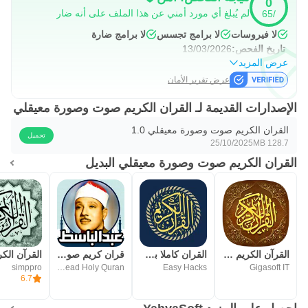
0
لم يُبلغ أي مورد أمني عن هذا الملف على أنه ضار
/65
لا فيروسات
لا برامج تجسس
لا برامج ضارة
تاريخ الفحص:
13/03/2026
عرض المزيد
عرض تقرير الأمان
الإصدارات القديمة لـ القران الكريم صوت وصورة معيقلي
القران الكريم صوت وصورة معيقلي 1.0
تحميل
25/10/2025
128.7 MB
القران الكريم صوت وصورة معيقلي البديل
القرآن الكريم بدون اعلانات
القران كاملا بصوت جميع القراء
قران كريم صوت وصورة بدون نت
simppro
Listen and Read Holy Quran
Easy Hacks
Gigasoft IT
6.7