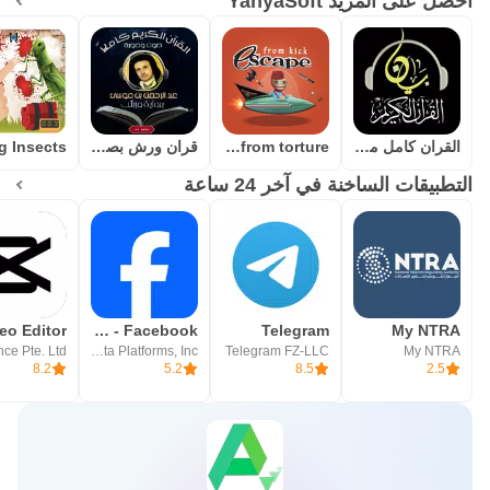
احصل على المزيد YahyaSoft
القران كامل مسموع مشروح بدن نت
escape from torture
قران ورش بصوت عبدالرحمن بنموسى
التطبيقات الساخنة في آخر 24 ساعة
My NTRA
Telegram
Facebook - فيسبوك
Meta Platforms, Inc.
Telegram FZ-LLC
My NTRA
8.2
5.2
8.5
2.5