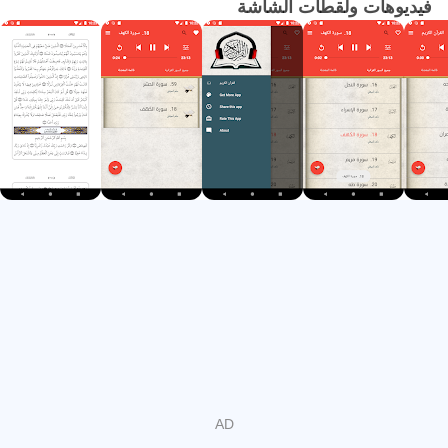
فيديوهات ولقطات الشاشة
يمكنك الآن استخدام التطبيق بكل سهولة والاستماع لسور القرآن
الكريم MP3 بصوت الشيخ ماهر المعيقلي وعيش حالة إيمانية
رائعة تتعمق فيها في معاني القرآن الكريم مستمتعًا بصوت الشيخ
ماهر المعيقلي الذي ينقلك لعالم آخر بصوته المميز.
لا تتردد وحمل التطبيق الآن واستمتع بتجربة إيمانية مختلفة مع
تطبيق القرآن الكريم Quran Karim بصوت ماهر المعيقلي .
يمكنك مشاركة رابط البرنامج مع أصدقائك على وسائل التواصل
الاجتماعي المختلفة حتى يستفيدوا من برنامج القرآن الكريم كامل
صوت صورة بدون انترنت بصوت الشيخ ماهر المعيقلي Maher Al
Muaiqly MP3 Quran ويستمتعوا بمميزاته والتي من أهمها أنه
تطبيق مجاني بسيط يتناسب مع كافة الهواتف شاغلا مساحة
بسيطة من الجهاز.