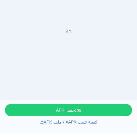
تحميل APK
كيفية تثبيت XAPK / ملف APK