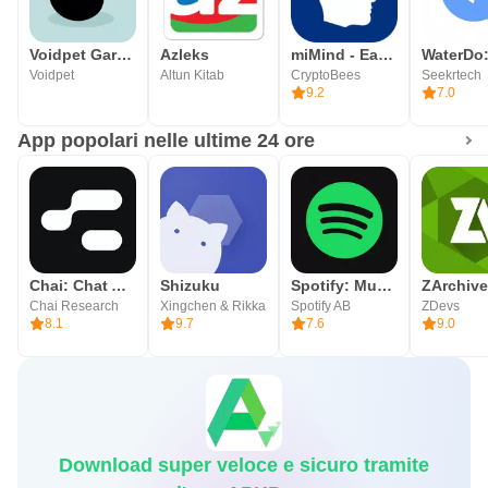
Voidpet Garden: Mental Health
Azleks
miMind - Easy Mind Mapping
Voidpet
Altun Kitab
CryptoBees
Seekrtech
9.2
7.0
App popolari nelle ultime 24 ore
Chai: Chat AI Platform
Shizuku
Spotify: Music and Podcasts
ZArchive
Chai Research
Xingchen & Rikka
Spotify AB
ZDevs
8.1
9.7
7.6
9.0
Download super veloce e sicuro tramite