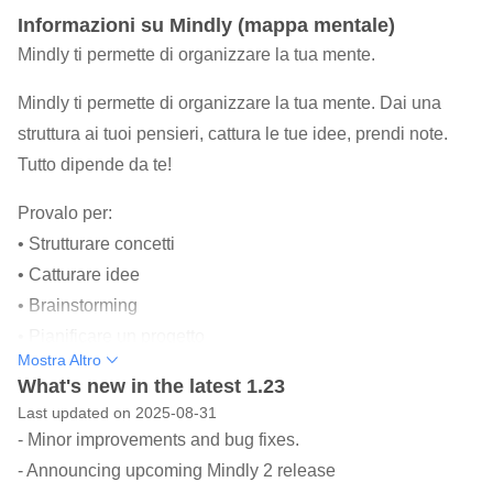
Informazioni su Mindly (mappa mentale)
Mindly ti permette di organizzare la tua mente.
Mindly ti permette di organizzare la tua mente. Dai una
struttura ai tuoi pensieri, cattura le tue idee, prendi note.
Tutto dipende da te!
Provalo per:
• Strutturare concetti
• Catturare idee
• Brainstorming
• Pianificare un progetto
Mostra Altro
• Preparare un discorso
What's new in the latest 1.23
• Pianificare un riunione
Last updated on 2025-08-31
• Fare un riassunto
- Minor improvements and bug fixes.
- Announcing upcoming Mindly 2 release
Se sei una persona "visuale" come noi, ti piacerà il modo