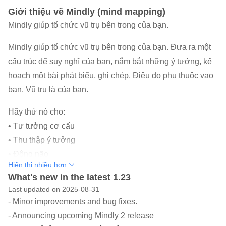
Giới thiệu về Mindly (mind mapping)
Mindly giúp tổ chức vũ trụ bên trong của bạn.
Mindly giúp tổ chức vũ trụ bên trong của bạn. Đưa ra một
cấu trúc để suy nghĩ của bạn, nắm bắt những ý tưởng, kế
hoạch một bài phát biểu, ghi chép. Điêu đo phụ thuộc vao
bạn. Vũ trụ là của bạn.
Hãy thử nó cho:
• Tư tưởng cơ cấu
• Thu thập ý tưởng
• Động não
Hiển thị nhiều hơn
• Lập kế hoạch một dự án
What's new in the latest 1.23
• Chuẩn bị một bài phát biểu
Last updated on 2025-08-31
• Chuẩn bị cho một cuộc họp
- Minor improvements and bug fixes.
• Viết một bản tóm tắt nhanh chóng
- Announcing upcoming Mindly 2 release