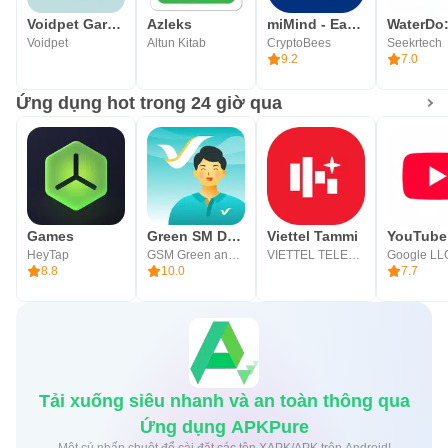
Voidpet Garden: Mental Health
Azleks
miMind - Easy Mind Mapping
Voidpet
Altun Kitab
CryptoBees
Seekrtech
9.2
7.0
Ứng dụng hot trong 24 giờ qua
Games
Green SM Driver
Viettel Tammi
YouTube
HeyTap
GSM Green and Smart Mobility JSC
VIETTEL TELECOM
Google LL
8.8
10.0
7.7
Tải xuống siêu nhanh và an toàn thông qua
Ứng dụng APKPure