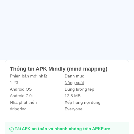
bạn có thể quản lý. Phiên bản đầy đủ có phạm vi rộng nhất
của các tùy chọn xuất khẩu và nhiều tính năng hơn
(Search / Passcode).
CHÚ Ý
Vui lòng báo cáo bất kỳ vấn đề
support@dripgrind.com
vì
vậy chúng tôi có thể trả lời và giúp đỡ.
Thông tin APK Mindly (mind mapping)
Phiên bản mới nhất
Danh mục
1.23
Năng suất
Android OS
Dung lượng tệp
Android 7.0+
12.8 MB
Nhà phát triển
Xếp hạng nội dung
dripgrind
Everyone
Tải APK an toàn và nhanh chóng trên APKPure