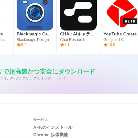
te
Blackmagic Camera
CHAI: AIキャラ・あなたの推しとロールプレイチャット
YouTube Create
Inc.
Blackmagic Design Inc.
Chai Research
Google LLC
8.7
8.1
10.0
アプリで超高速かつ安全にダウンロード
/APK ファイルをワンクリックでインストール！
サービス
APKのインストール
Chrome 拡張機能