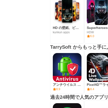
HD の壁紙、ビデオの壁紙
kunkun apps
HDW
6.0
TarrySoft からもっと手
アンチウイルス － クリーナー・ブースター・VPN
8.9
8.4
過去24時間で人気のアプ