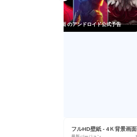
加します。
気に入った壁紙のダウンロードや
フルHD壁紙 - 4Ｋ背景画面 のアンドロイド公式予告
🔑
どんな人の好みにもお応えする
Rare Wallpapersでは、F
様々な壁紙をご用意しています。
をゴージャスに仕上げます。これ
フルHD壁紙 - 4Ｋ背景画面
最新バージョン