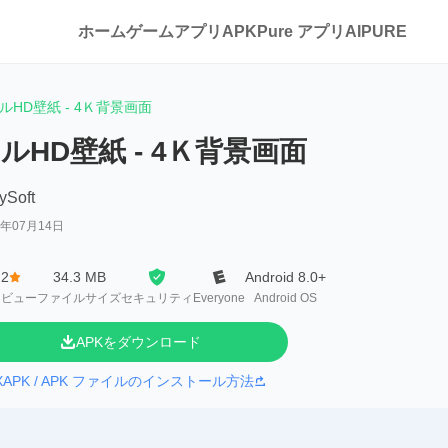
ホーム
ゲーム
アプリ
APKPure アプリ
AIPURE
ルHD壁紙 - 4Ｋ背景画面
ルHD壁紙 - 4Ｋ背景画面
ySoft
6年07月14日
.2
34.3 MB
Android 8.0+
レビュー
ファイルサイズ
セキュリティ
Everyone
Android OS
APKをダウンロード
XAPK / APK ファイルのインストール方法