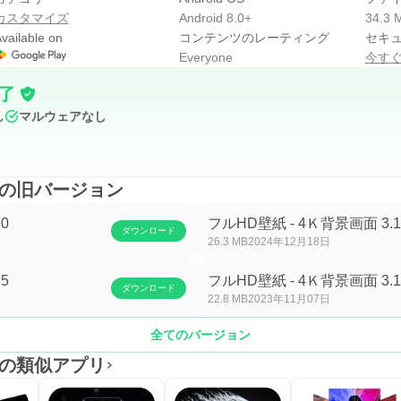
カスタマイズ
Android 8.0+
34.3 
vailable on
コンテンツのレーティング
セキ
Everyone
今す
了
し
マルウェアなし
画面の旧バージョン
0
フルHD壁紙 - 4Ｋ背景画面 3.1
ダウンロード
26.3 MB
2024年12月18日
5
フルHD壁紙 - 4Ｋ背景画面 3.1
ダウンロード
22.8 MB
2023年11月07日
全てのバージョン
面の類似アプリ