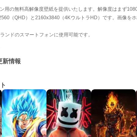
droidフォン用の無料高解像度壁紙を提供いたします。解像度はまず108
40x2560（QHD）と2160x3840（4KウルトラHD）です。
ランドのスマートフォンに使用可能です。
か
の更新情報
つの方法があります
。検索は英語でご入力ください。たとえば、検索バーに「Brawl S
。
ト
です。画像下部、名前のあるフィールドの端をプルすると、ダ
のタグ名が表示されます。タグ名をクリックすると、そのタグの
アップロードされます
者は、最新トレンドの最高なHD壁紙を世界中のウェブから探