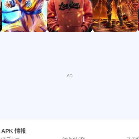
、自分のスマートフォン画面にピッタリ合わせてのトリミング
多数のカテゴリー
ortniteやBrawl Starsなどの最新ゲームのHD壁紙も豊富です
大人気のマーベルやDCコミックスの漫画。抽象デザインや3
以外にも無数のカテゴリーがあります。
 APK 情報
カテゴリー
Android OS
ファ