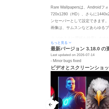
Rare Wallpapersは、An
720x1280（HD）、さらに14
ンセーバーとして設定できます。
画像は、サムスンなどあらゆるブ
🔎
どのように壁紙を検索します
もっと見る
最新バージョン 3.18.0 
お好みの画像を見つけるには、2
Last updated on 2026-07-14
１つ目の方法は、キーワード検索です
- Minor bugs fixed
「Free Fire」などを入力します
ビデオとスクリーンショッ
もう１つの方法はタグによる検索
解像度、そして「Goku」など
📢 高品質のフルHD壁紙が毎日
毎日壁紙を更新しましょう！管理