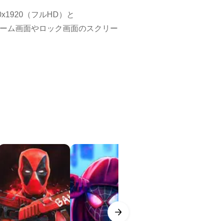
0x1920（フルHD）と
画像をホーム画面やロック画面のスクリー
tars」、「Fortnite」、
ウンロード数とビュー数、画像の
すべての壁紙が表示されます。
し、次々とアプリケーションに追