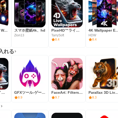
Superheroes Wallpapers - 4K Backgrounds
スマホ壁紙4k、hd
Pixel4D™ライブ壁紙
4K Wallpaper 
Zion13
TarrySoft
HDW
8.4
8.4
に入れる
Pixel4D™ライブ壁紙
GFXツール-ゲームランチャー＆オプティマイザー
FaceArt: Filters for Pictures
Parallax 3D Live Wal
8.9
9.7
8.3
リ