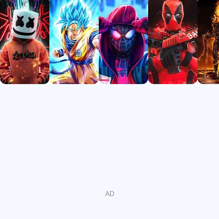
هناك خياران للعثور على الصورة المطلوبة.
الخيار الأول هو البحث عن الكلمات المفتاحية. يعمل البحث باللغة
الإنجليزية فقط، على سبيل المثال، اكتب "Brawl Stars" أو
"Fortnite" و "Free Fire" وما إلى ذلك في شريط البحث.
الخيار الثاني هو البحث عن طريق الوسوم، وهو يعمل على النحو
التالي، تحتاج إلى سحب حافة الحقل الاسم الموجود أسفل
الصورة، وسترى عدد التنزيلات والمشاهدات ودقة الصورة واسم
الوسم، على سبيل المثال "Goku"، عند النقر فوق الاسم سترى
جميع الخلفيات لهذا الوسم.
نقوم بنشر خلفيات Full HD عالية الجودة كل يوم
يتم تحديث صور الخلفية يوميا! يبحث محررونا في جميع أنحاء
الويب عن أفضل خلفيات HD حول الاتجاهات الجديدة وتتم
إضافتها على الفور إلى التطبيق.