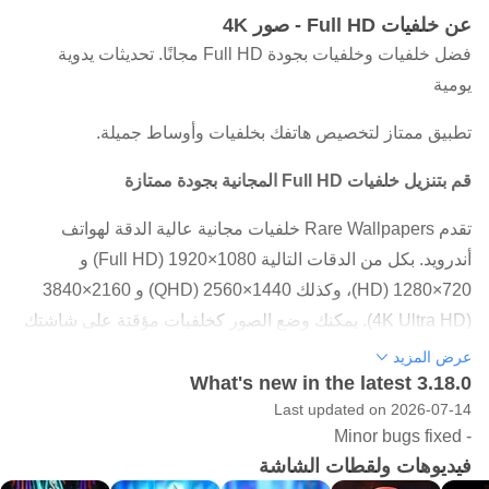
عن خلفيات Full HD - صور 4K
فضل خلفيات وخلفيات بجودة Full HD مجانًا. تحديثات يدوية
يومية
تطبيق ممتاز لتخصيص هاتفك بخلفيات وأوساط جميلة.
قم بتنزيل خلفيات Full HD المجانية بجودة ممتازة
تقدم Rare Wallpapers خلفيات مجانية عالية الدقة لهواتف
أندرويد. بكل من الدقات التالية 1080×1920 (Full HD) و
720×1280 (HD)، وكذلك 1440×2560 (QHD) و 2160×3840
(4K Ultra HD). يمكنك وضع الصور كخلفيات مؤقتة على شاشتك
الرئيسية وشاشة القفل.
عرض المزيد
What's new in the latest 3.18.0
الصور مناسبة لجميع العلامات التجارية من الهواتف مثل
Last updated on 2026-07-14
سامسونج وغيرها.
- Minor bugs fixed
كيف يعمل البحث عن الخلفية؟
فيديوهات ولقطات الشاشة