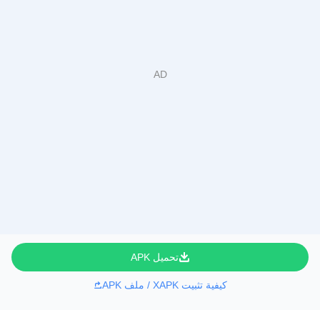
تحميل APK
كيفية تثبيت XAPK / ملف APK