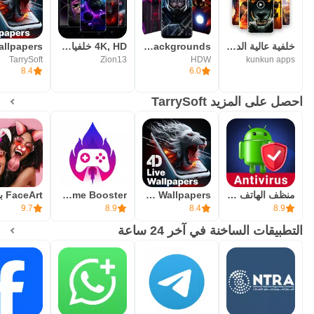
خلفية عالية الدقة ، خلفية 4K
Superheroes Wallpapers - 4K Backgrounds
4K, HD خلفيات خلفيات
TarrySoft
Zion13
HDW
kunkun apps
8.4
6.0
احصل على المزيد TarrySoft
منظف الهاتف ومكافح الفيروسات
Pixel 4D™ Live Wallpapers
GFX Tool & Game Booster
9.7
8.9
8.4
8.9
التطبيقات الساخنة في آخر 24 ساعة