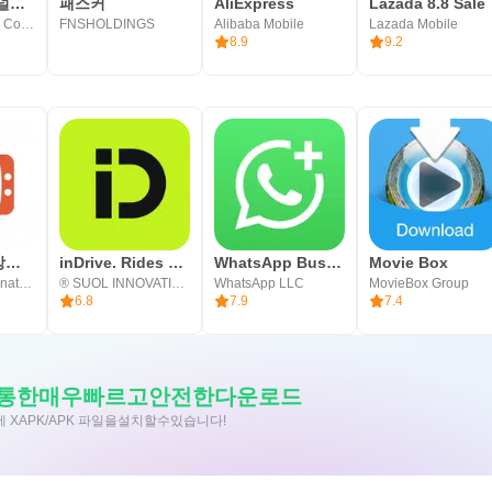
컬러버 - 퍼스널컬러 정보를 한 번에!
패스커
AliExpress
Lazada 8.8 Sale
Color Lover Lab Co.,Ltd.
FNSHOLDINGS
Alibaba Mobile
Lazada Mobile
8.9
9.2
OmeTV – 화상채팅 대안
inDrive. Rides with fair fares
WhatsApp Business
Movie Box
Video Chat Alternative
® SUOL INNOVATIONS LTD
WhatsApp LLC
MovieBox Group
6.8
7.9
7.4
 앱을통한매우빠르고안전한다운로드
에 XAPK/APK 파일을설치할수있습니다!