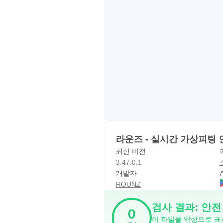
----
개발자 연락처 :
(주)라운즈 강남대로94길 34, K&
강남구, 서울특별시 06134
South Korea 119-86-02418 
라운즈 - 실시간 가상피팅 
최신 버전
3.47.0.1
개발자
A
ROUNZ
검사 결과: 안전
0
이 파일을 악성으로 표