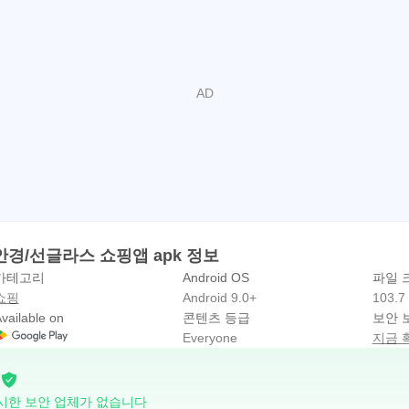
Y빌딩 4층
제 2016-서울강남-03811 호 본인 직접 신고
안경/선글라스 쇼핑앱 apk 정보
카테고리
Android OS
파일 
쇼핑
Android 9.0+
103.7
vailable on
콘텐츠 등급
보안 
Everyone
지금 
시한 보안 업체가 없습니다