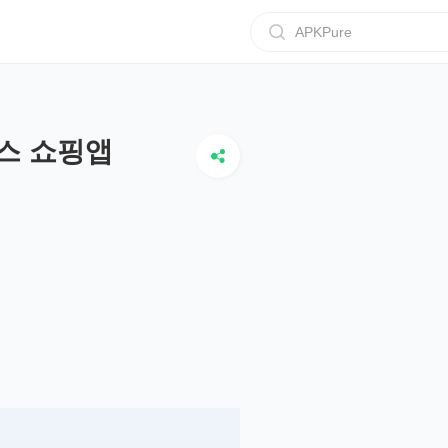
APKPure
스 쇼핑앱