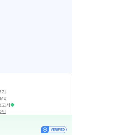
크기
 MB
보고서
확인