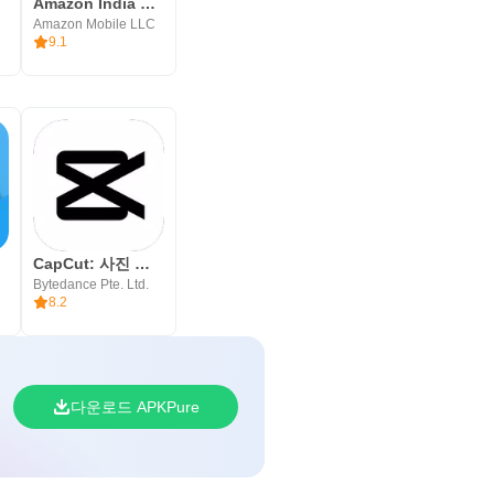
Amazon India Shop, Pay, miniTV
Amazon Mobile LLC
9.1
CapCut: 사진 및 동영상 에디터
Bytedance Pte. Ltd.
8.2
다운로드 APKPure