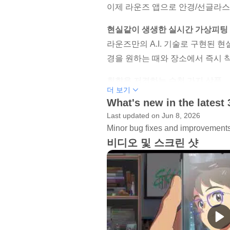
이제 라운즈 앱으로 안경/선글라스
현실같이 생생한 실시간 가상피팅
라운즈만의 A.I. 기술로 구현된 현실
경을 원하는 때와 장소에서 즉시 
취향을 저격하는 수천 가지 상품
더 보기
국내외 명품 브랜드부터 하우스 브
What's new in the latest 
하는 취향대로 마음껏 써보고 구매
Last updated on Jun 8, 2026
Minor bug fixes and improvements. 
피팅부터 렌즈까지 안경원 전문 
비디오 및 스크린 샷
전국 150여 곳의 라운즈 파트너 
지 라운즈 고객만의 특별한 서비스
합리적인 가격, 믿을 수 있는 정품
라운즈는 투명한 가격 정책을 통해
로 정품 안경과 선글라스를 만나보