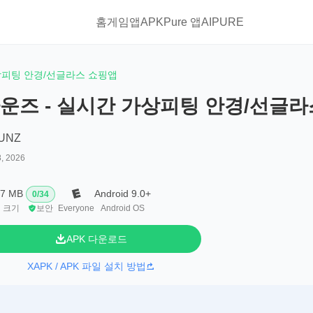
홈
게임
앱
APKPure 앱
AIPURE
상피팅 안경/선글라스 쇼핑앱
운즈 - 실시간 가상피팅 안경/선글라
UNZ
8, 2026
.7 MB
Android 9.0+
0
/
34
 크기
보안
Everyone
Android OS
APK 다운로드
XAPK / APK 파일 설치 방법