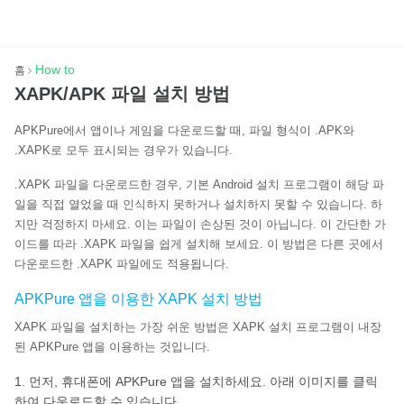
How to
홈
XAPK/APK 파일 설치 방법
APKPure에서 앱이나 게임을 다운로드할 때, 파일 형식이 .APK와
.XAPK로 모두 표시되는 경우가 있습니다.
.XAPK 파일을 다운로드한 경우, 기본 Android 설치 프로그램이 해당 파
일을 직접 열었을 때 인식하지 못하거나 설치하지 못할 수 있습니다. 하
지만 걱정하지 마세요. 이는 파일이 손상된 것이 아닙니다. 이 간단한 가
이드를 따라 .XAPK 파일을 쉽게 설치해 보세요. 이 방법은 다른 곳에서
다운로드한 .XAPK 파일에도 적용됩니다.
APKPure 앱을 이용한 XAPK 설치 방법
XAPK 파일을 설치하는 가장 쉬운 방법은 XAPK 설치 프로그램이 내장
된 APKPure 앱을 이용하는 것입니다.
1. 먼저, 휴대폰에 APKPure 앱을 설치하세요. 아래 이미지를 클릭
하여 다운로드할 수 있습니다.