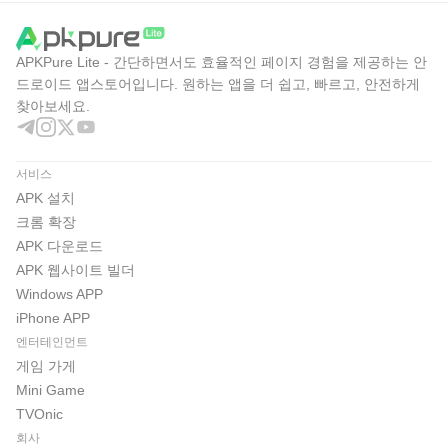
Wi-Fi 환경에서 받는 편이 안정적입니다. 다운로드 중에는
저장 공간을 넉넉히 비워 두는 것이 좋고, 설치 후 추가 데이
APKPure Lite - 간단하면서도 효율적인 페이지 경험을 제공하는 안
터 확인이나 업데이트가 이어질 수 있습니다.
드로이드 앱스토어입니다. 원하는 앱을 더 쉽고, 빠르고, 안전하게
찾아보세요.
리니지2M APK를 설치한 뒤에는 캐릭터 생성, 클래스 선택,
초반 필드 사냥 순서로 게임 흐름을 익히게 됩니다. 혈맹 콘
텐츠까지 오래 즐길 계획이라면 기기 발열과 배터리 사용량
서비스
도 함께 확인해 두면 더 편하게 플레이할 수 있습니다.
APK 설치
크롬 확장
APK 다운로드
APK 웹사이트 빌더
Windows APP
iPhone APP
엔터테인먼트
게임 가게
Mini Game
TVOnic
회사