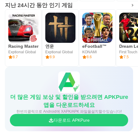
지난 24시간 동안 인기 게임
장점
Full 3D 그래픽과 넓은 오픈월드
클래스와 장비 성장 요소가 많음
혈맹 중심 대규모 전투가 활발함
Racing Master
연운
eFootball™
PURPLE로 PC 플레이와 소통 지원
Exptional Global
Exptional Global
KONAMI
8.7
8.9
8.6
7.5
보스 레이드와 아레나 던전 제공
단점
저사양 기기에서는 부담이 될 수 있음
PvP 중심 구조의 진입 장벽
더 많은 게임 보상 및 할인을 받으려면 APKPure
꾸준한 시간 투자가 필요함
앱을 다운로드하세요
한번의클릭으로 Android에 XAPK/APK 파일을설치할수있습니다!
APKPure에서 리니지2M APK 받기
다운로드 APKPure
최신 리니지2M APK 다운로드는 APKPure에서 진행할 수
있습니다. 설치 파일은 1GB를 넘는 대용량에 가까우므로