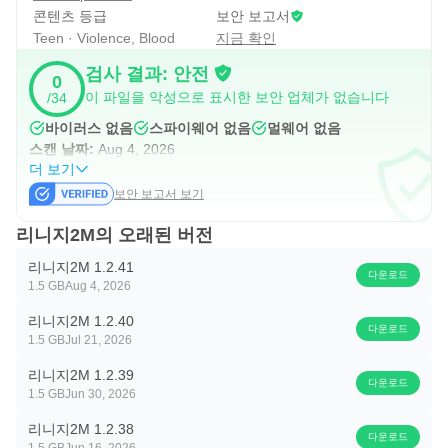
리니지2M은 혈맹 활동을 중심으로 대규모 전투의 재미를
콘텐츠 등급
보안 보고서
설계한 게임입니다. 공성전은 성의 소유권을 두고 혈맹 단위
Teen · Violence, Blood
지금 확인
로 참여하는 콘텐츠이며, 단순한 개인 전투보다 역할 분담과
검사 결과: 안전
0
참여 시간이 더 중요합니다. 전투력이 높은 이용자만 주목받
이 파일을 악성으로 표시한 보안 업체가 없습니다
/34
는 구조가 아니라, 정찰, 지원, 집결 타이밍처럼 단체 움직임
바이러스 없음
스파이웨어 없음
멀웨어 없음
도 결과에 영향을 줍니다.
스캔 날짜:
Aug 4, 2026
더 보기
PvP는 필드 경쟁, 혈맹 충돌, 월드 단위 전투로 이어질 수 있
보안 보고서 보기
습니다. 사냥터에서 자리를 두고 다투거나 보스 등장 시간에
리니지2M의 오래된 버전
여러 혈맹이 모이는 상황은 이 게임의 대표적인 장면입니다.
이런 구조를 선호한다면 긴장감이 장점이지만, 평화로운 사
리니지2M 1.2.41
다운로드
1.5 GB
Aug 4, 2026
냥만 원하는 이용자라면 서버 분위기와 혈맹 선택을 신중히
보는 것이 좋습니다.
리니지2M 1.2.40
다운로드
1.5 GB
Jul 21, 2026
보스 레이드, 아레나 던전, PURPLE 연동
리니지2M 1.2.39
다운로드
1.5 GB
Jun 30, 2026
리니지2M은 보스 레이드와 아레나 던전으로 협력과 경쟁을
리니지2M 1.2.38
함께 제공합니다. 보스 레이드는 다른 플레이어와 함께 강한
다운로드
1.5 GB
Jun 16, 2026