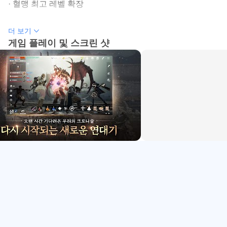
· 혈맹 최고 레벨 확장
심리스 오픈월드와 Full 3D 아덴 월드
더 보기
■ 오리진 월드
리니지2M은 아덴 대륙을 Full 3D 그래픽과 넓은 필드 구조
게임 플레이 및 스크린 샷
· 초월 신화 클래스 '네르갈' 추가
로 표현한 모바일 MMORPG입니다. 마을, 사냥터, 전장 사
· 최후의 병기고 리뉴얼 및 6호 구역 추가
이를 이동할 때 흐름이 비교적 자연스럽고, 필드에서 다른
· 혈맹 성장 페이지 '파괴' 추가
이용자와 마주치는 상황이 자주 생깁니다. 자동 이동으로 목
적지까지 가는 동안 주변 몬스터, 사냥 중인 플레이어, 혈맹
■ 리저브 월드
단위 움직임을 함께 볼 수 있어 세계가 비어 있다는 느낌이
· 혈맹 성장 페이지 '성장' 추가
적습니다.
· 엘릭서 최대 사용 개수 조정
그래픽 표현이 세밀한 만큼 기기 성능의 영향을 받습니다.
최소 RAM 3GB가 필요하므로 오래된 기기에서는 로딩이나
■ 라울, 데스나이트 서버
프레임 저하가 느껴질 수 있습니다. 장시간 사냥을 계획한다
· 혈맹 성장 페이지 '파괴' 추가
면 그래픽 설정과 배터리 상태를 함께 확인하는 편이 좋습니
· 시그마 시스템 추가
다.
· 아레나 던전 '사자왕의 요새' 오픈
· 최후의 병기고 리뉴얼 및 6호 구역 추가
클래스 성장과 전투 스타일