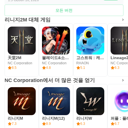
보스를 처치하고 보상을 얻는 방식이며, 참여 인원과 전투
모든 버전
준비 상태에 따라 체감 난도가 달라집니다. 아레나 던전은
리니지2M 대체 게임
무작위 매칭을 통해 월드 대 월드 전투가 열리는 콘텐츠라
평소 서버 안에서 보던 경쟁보다 더 큰 규모의 싸움이 펼쳐
집니다.
PURPLE 연동은 PC에서 플레이하거나 혈맹원과 소통할
때 도움이 됩니다. 모바일로 사냥을 이어가다가 PC에서 더
天堂2M
블레이드&소울2(12)
고스트워 : 캐주얼 배틀 아레나
Lineage
넓은 화면으로 전투를 확인하는 식의 사용도 가능합니다. 공
NC Corporation
NC Corporation
RHAON
NC Corpor
8.5
4.8
5.1
6.3
식 가이드북에는 보스 레이드, 공성전, PvP 시스템, 아레나
던전 정보가 정리되어 있어 복귀 이용자도 업데이트 흐름을
NC Corporation에서 더 많은 것을 얻기
파악하기 쉽습니다.
리니지2M 장단점
장기 성장형 MMORPG로서 리니지2M은 넓은 월드와 대규
리니지M
리니지M(12)
리니지W
모 전투에서 장점이 뚜렷합니다. 반면 기기 성능과 꾸준한
7.3
8.9
6.3
6.7
접속 시간이 체감 만족도에 큰 영향을 줍니다.