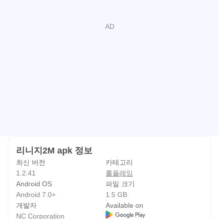
리니지2M은 원작 31개 클래스와 신규 클래스를 바탕으로
여러 전투 방식을 제공합니다. 근접에서 버티며 싸우는 유
형, 빠르게 공격하는 유형, 원거리에서 안정적으로 사냥하는
유형처럼 플레이 성향에 따라 선택지가 갈립니다. 최근 업데
이트에는 이도류와 버서커 클래스 리부트도 포함되어 기존
캐릭터를 다시 키우려는 이용자에게도 확인할 만한 변화가
있습니다.
성장은 장비, 스킬, 클래스 구성, 사냥터 선택이 함께 맞물립
니다. 초반에는 안전한 필드 사냥으로 기본 재화를 모으고,
이후에는 보스 레이드나 PvP 지역으로 활동 범위를 넓히는
리니지2M apk 정보
흐름이 자연스럽습니다. 다만 경쟁 구조가 뚜렷한 게임이기
최신 버전
카테고리
때문에 가볍게 접속해 짧게 즐기려는 이용자에게는 성장 속
1.2.41
롤플레잉
도가 느리게 느껴질 수 있습니다.
Android OS
파일 크기
Android 7.0+
1.5 GB
혈맹 중심의 공성전과 PvP
개발자
Available on
NC Corporation