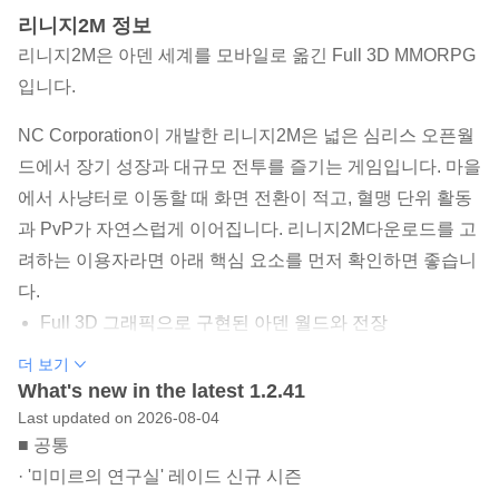
리니지2M 정보
리니지2M은 아덴 세계를 모바일로 옮긴 Full 3D MMORPG
입니다.
NC Corporation이 개발한 리니지2M은 넓은 심리스 오픈월
드에서 장기 성장과 대규모 전투를 즐기는 게임입니다. 마을
에서 사냥터로 이동할 때 화면 전환이 적고, 혈맹 단위 활동
과 PvP가 자연스럽게 이어집니다. 리니지2M다운로드를 고
려하는 이용자라면 아래 핵심 요소를 먼저 확인하면 좋습니
다.
Full 3D 그래픽으로 구현된 아덴 월드와 전장
마을과 필드를 끊김 없이 잇는 심리스 오픈월드
더 보기
What's new in the latest 1.2.41
원작 클래스와 신규 클래스가 섞인 다양한 전투 스타일
Last updated on 2026-08-04
공성전, 보스 레이드, 아레나 던전 중심의 경쟁 콘텐츠
■ 공통
· '미미르의 연구실' 레이드 신규 시즌
PURPLE 연동으로 PC 플레이와 혈맹 소통 지원