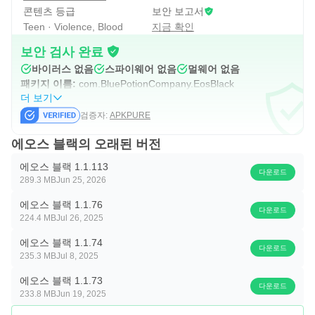
콘텐츠 등급
보안 보고서
▶ 7월 이벤트 진행 ◀
Teen · Violence, Blood
지금 확인
7월 업데이트와 함께 다양한 이벤트가 진행될 예정입니다.
보안 검사 완료
복구권 및 재합성권 이벤트를 통해 모험가님의 성장 재도전
바이러스 없음
스파이웨어 없음
멀웨어 없음
패키지 이름:
com.BluePotionCompany.EosBlack
을 지원하며, 전투력 랭킹 이벤트 보상 지급과 전투력 랭킹
더 보기
1위 동상 설치 등 특별한 이벤트도 함께 진행됩니다.
검증자:
APKPURE
다가오는 7월 업데이트를 더욱 풍성한 혜택과 함께 즐겨 보
에오스 블랙의 오래된 버전
세요!
에오스 블랙 1.1.113
다운로드
★ 더 위험한 MMORPG, 에오스 블랙 ★
289.3 MB
Jun 25, 2026
[에오스 레드]의 세계관을 계승해 혼란한 세계를 구하는 영
에오스 블랙 1.1.76
다운로드
웅들의 모험 이야기
224.4 MB
Jul 26, 2025
거대한 대륙과 영지를 배경으로 펼쳐지는 방대한 시나리오,
에오스 블랙 1.1.74
다운로드
다양한 퀘스트를 해결하는 재미
235.3 MB
Jul 8, 2025
에오스 블랙 1.1.73
▶ The 위험한 MMORPG 만의 “치욕” 시스템 ◀
다운로드
233.8 MB
Jun 19, 2025
패배자에게 자비는 없다. 잊을 수 없는 치욕을 선사할 '처형