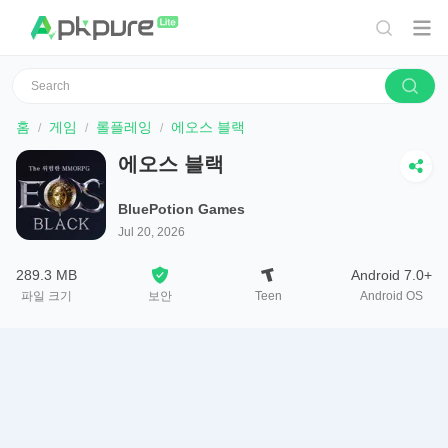
홈
게임
롤플레잉
에오스 블랙
에오스 블랙
BluePotion Games
Jul 20, 2026
289.3 MB
Android 7.0+
파일 크기
보안
Teen
Android OS