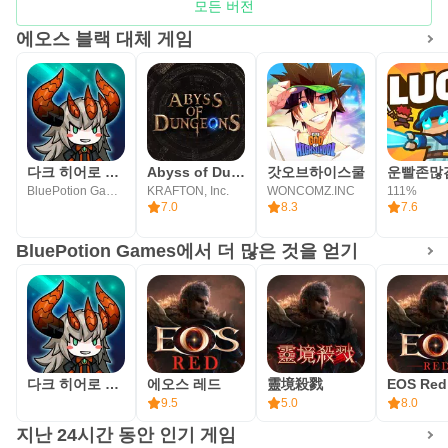
모든 버전
대'와 '노예 시스템'
에오스 블랙 대체 게임
서로의 장비를 걸고 벌이는 극한의 전투, ‘봉인전’
▶ 지속되는 분쟁과 PK, 하드코어 MMORPG 본연의 재미
◀
전투에 승리하는 자, 다이아와 장비 그 이상을 취할 것이다.
‘전리품’ 시스템
다크 히어로 대쉬 : 방치형 RPG
Abyss of Dungeons
갓오브하이스쿨
운빨존많
BluePotion Games
KRAFTON, Inc.
WONCOMZ.INC
111%
피의 복수를 위해 준비된 특별한 설욕전, '복수' 시스템
7.0
8.3
7.6
죽거나 죽이거나, 패자에게 절망을 선물하는 ‘PK 특화 던전’
BluePotion Games에서 더 많은 것을 얻기
▶ 끊임없는 사냥과 성장을 위한 ‘매니징’ 시스템 ◀
게임이 종료되어도 멈추지 않는 사냥과 자동 플레이를 통한
성장
획득한 아이템의 보관, 판매 그리고 사냥에 필요한 아이템을
자동으로 구매
다크 히어로 대쉬 : 방치형 RPG
에오스 레드
靈境殺戮
EOS Red
9.5
5.0
8.0
▶ 무소과금 지향 BM 정책 ◀
지난 24시간 동안 인기 게임