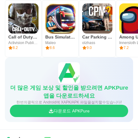
최저 수준의 다이아 단가와 패키지가 없는 게임
인게임 재화로 무료 획득 가능한 ‘신수’와 최저 단가의 천장
시스템 기본 적용
▶ 모바일 정통 MMORPG 의 IDENTITY를 계승한 정규 후
Call of Duty®: Mobile
Bus Simulator Indonesia
Car Parking Multiplayer 2
Among 
속작 ◀
Activision Publishing, Inc.
Maleo
olzhass
Innersloth
8.2
8.6
9.0
7.2
1:1 거래와 거래소를 통한 자유경제
고객 자산 가치 하락 방어를 위한 업데이트 기조
과도한 세일즈 프로모션을 지양하며, 고객과의 신뢰를 저버
리지 않는 운영
필드 사냥의 꽃, 득템의 재미 극대화
더 많은 게임 보상 및 할인을 받으려면 APKPure
앱을 다운로드하세요
개발자 연락처: 블루포션게임즈㈜
한번의클릭으로 Android에 XAPK/APK 파일을설치할수있습니다!
주소: 서울 강남구 테헤란로 309 (역삼동, 삼성제일빌딩 2
다운로드 APKPure
층)
대표자: 조승진, 정재목
전화번호: 1811-9546