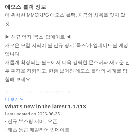
에오스 블랙 정보
더 위험한 MMORPG 에오스 블랙, 지금의 치욕을 잊지 말
것
▶ 신규 영지 '룩스' 업데이트 ◀
새로운 모험 지역이 될 신규 영지 '룩스'가 업데이트될 예정
입니다.
새롭게 확장되는 필드에서 더욱 강력한 몬스터와 새로운 전
투 환경을 경험하고, 한층 넓어진 에오스 블랙의 세계를 탐
험해 보세요.
▶ 신규 신화 등급 장비 추가 ◀
더 보기
새로운 성장 목표가 될 신규 신화 등급 장비가 추가될 예정
What's new in the latest 1.1.113
입니다.
Last updated on 2026-06-25
더욱 강력한 장비를 통해 캐릭터의 전투력을 높이고, 상위
- 신규 부스팅 서버 , 오픈
콘텐츠에 도전할 수 있는 새로운 성장의 재미를 경험해 보세
- 태초 등급 패밀리어 업데이트
요.