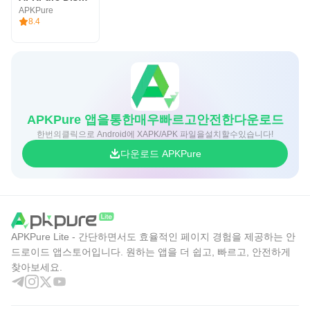
APKPure
8.4
APKPure 앱을통한매우빠르고안전한다운로드
한번의클릭으로 Android에 XAPK/APK 파일을설치할수있습니다!
다운로드 APKPure
APKPure Lite - 간단하면서도 효율적인 페이지 경험을 제공하는 안
드로이드 앱스토어입니다. 원하는 앱을 더 쉽고, 빠르고, 안전하게
찾아보세요.