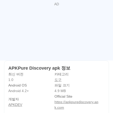
using a data plan or connecting to a Wi-Fi network.
APKPure Discovery apk 정보
최신 버전
카테고리
1.0
도구
Android OS
파일 크기
Android 4.2+
4.9 MB
Official Site
개발자
https://apkpurediscovery.ap
APKDEV
k.com