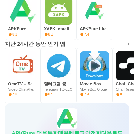
APKPure
XAPK Installer and Manager
APKPure Lite
8.2
8.1
7.4
지난 24시간 동안 인기 앱
OmeTV – 화상채팅 대안
텔레그램 공식 앱 Telegram
Movie Box
Video Chat Alternative
Telegram FZ-LLC
MovieBox Group
Chai Rese
7.8
8.5
7.4
8.1
APKPure 앱을통한매우빠르고안전한다운로드