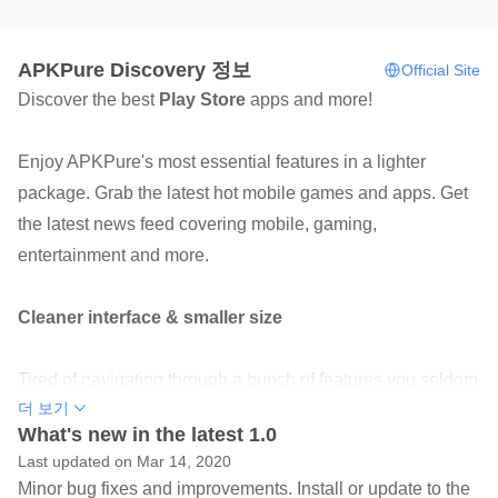
APKPure Discovery 정보
Official Site
Discover the best
Play Store
apps and more!
Enjoy APKPure's most essential features in a lighter
package. Grab the latest hot mobile games and apps. Get
the latest news feed covering mobile, gaming,
entertainment and more.
Cleaner interface & smaller size
Tired of navigating through a bunch of features you seldom
더 보기
use on the normal APKPure app? We got you. No
What's new in the latest 1.0
confusing buttons, plain and simple.
Last updated on Mar 14, 2020
Minor bug fixes and improvements. Install or update to the