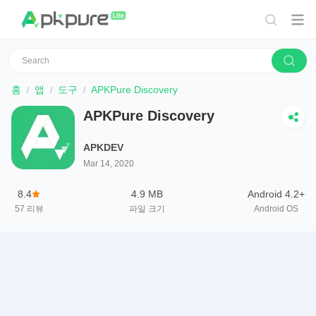
홈
앱
도구
APKPure Discovery
APKPure Discovery
APKDEV
Mar 14, 2020
8.4
4.9 MB
Android 4.2+
57
리뷰
파일 크기
Android OS