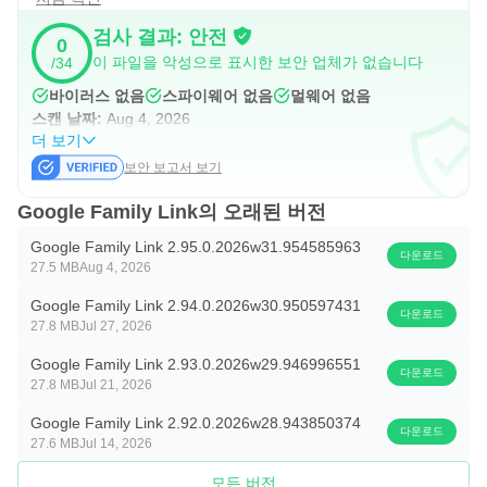
중요 정보
검사 결과: 안전
0
• Family Link 도구는 자녀의 기기에 따라 다릅니다.
이 파일을 악성으로 표시한 보안 업체가 없습니다
/34
https://families.google/familylink/device-compatibility/에서
바이러스 없음
스파이웨어 없음
멀웨어 없음
호환 기기 목록을 확인하세요.
스캔 날짜:
Aug 4, 2026
더 보기
• Family Link를 사용하면 자녀가 Google Play에서 구매하
보안 보고서 보기
고 다운로드하는 항목을 관리할 수 있지만 자녀가 앱 업데이
트(권한을 확대하는 업데이트 포함), 이전에 승인된 앱 또는
Google Family Link의 오래된 버전
가족 콘텐츠 라이브러리에서 공유된 앱을 설치할 때는 승인
Google Family Link 2.95.0.2026w31.954585963
다운로드
이 필요하지 않습니다. 또한 자녀가 Google Play 결제 시스
27.5 MB
Aug 4, 2026
템을 통해 구매할 때만 구매 승인이 적용되며 개발자 제공
Google Family Link 2.94.0.2026w30.950597431
다운로드
27.8 MB
Jul 27, 2026
결제 시스템을 통한 구매에는 적용되지 않습니다. 부모는 자
녀 기기에 설치된 앱과 앱 권한을 Family Link에서 정기적으
Google Family Link 2.93.0.2026w29.946996551
다운로드
27.8 MB
Jul 21, 2026
로 검토해야 합니다.
• 부모는 자녀의 감독 대상 기기에 있는 앱을 자세히 검토하
Google Family Link 2.92.0.2026w28.943850374
다운로드
27.6 MB
Jul 14, 2026
고 자녀가 사용하지 못하게 하려는 앱을 사용 중지해야 합니
다. Play, Google 등 사전 설치된 일부 앱은 사용 중지하지
모든 버전