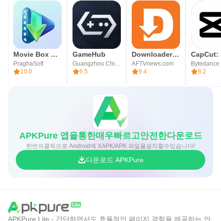
• 연락처: 기기에서 계정을 검색하고 주소록을 읽기 위하여
*선택적 접근권한 요청을 거부하고 앱을 계속 사용할 수 있
습니다.
Movie Box DramaPlay & Shows
GameHub
Downloader by AFTVnews
PraghaSoft
Guangzhou Chicken Run Network Technology Co.,Ltd.
AFTVnews.com
10.0
6.5
9.4
8.2
APKPure 앱을통한매우빠르고안전한다운로드
한번의클릭으로 Android에 XAPK/APK 파일을설치할수있습니다!
다운로드 APKPure
APKPure Lite - 간단하면서도 효율적인 페이지 경험을 제공하는 안