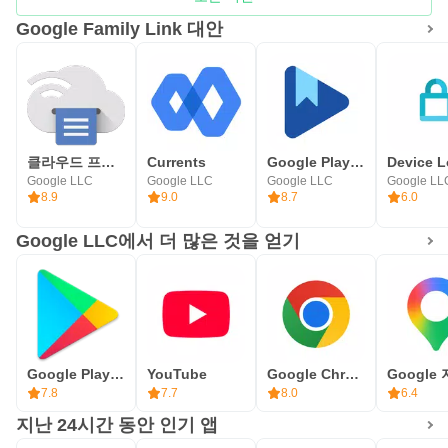
못할 수도 있습니다.
Google Family Link 대안
• 자녀 또는 청소년의 기기 위치를 보려면 기기의 전원이 켜
져 있고 최근에 활성화된 적이 있어야 합니다. 데이터 또는
Wi-Fi를 통해 인터넷에 연결됩니다.
• Family Link 자녀 보호 기능은 감독 대상 Google 계정에서
만 사용할 수 있습니다. 감독 대상 Google 계정을 사용하면
클라우드 프린트
Currents
Google Play 북 - 전자책, 만화 및 오디오북
Google LLC
Google LLC
Google LLC
Google LL
자녀가 Google 검색, Chrome, Gmail과 같은 Google 제품에
8.9
9.0
8.7
6.0
액세스할 수 있으며 부모님은 기본 디지털 기기 사용 규칙을
Google LLC에서 더 많은 것을 얻기
설정하여 감독할 수 있습니다.
• Family Link는 자녀의 온라인 환경을 관리하고 온라인을
안전하게 보호한다고 해서 인터넷이 안전한 것은 아닙니다.
Family Link를 통해 인터넷상의 콘텐츠를 확인할 수는 없지
만, 부모가 자녀의 기기 사용 시간을 결정하고 자녀에게 안
Google Play Store
YouTube
Google Chrome
Google
전한 온라인 경로를 결정하는 기회를 제공할 수 있습니다.
7.8
7.7
8.0
6.4
지난 24시간 동안 인기 앱
선택적 접근권한 안내*