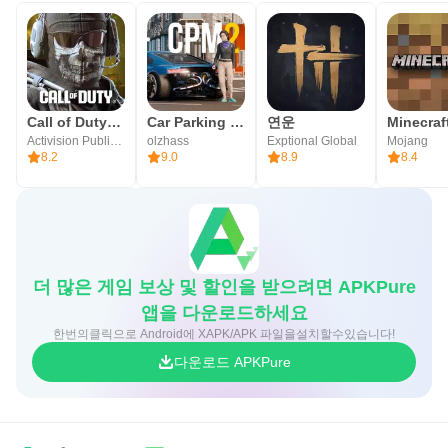
에이동)
금천구, 서울특별시 08506
South Korea 119-81-34778 제2019-서울금천-0855호 서울
특별시 금천구
Call of Duty®: Mobile
Car Parking Multiplayer 2
연운
Activision Publishing, Inc.
olzhass
Exptional Global
Mojang
8.2
9.0
8.9
8.4
더 많은 게임 보상 및 할인을 받으려면 APKPure
앱을 다운로드하세요
한번의클릭으로 Android에 XAPK/APK 파일을설치할수있습니다!
다운로드 APKPure