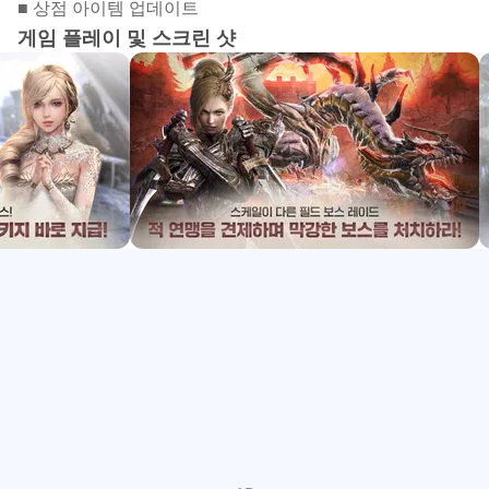
■ 상점 아이템 업데이트
맛은 탈리온에서 경험하라.
게임 플레이 및 스크린 샷
▶ 필드 레이드 클라스도 정상급!
연맹과 연합하여 막강한 보상을 쟁취하라!
치열한 레이드 전투 속에 단결되는 길드!
전략적인 컨트롤로 보스들을 공략하라!
▶ 무궁무진한 코스튬으로 만드는 나만의 매력적인 캐릭터!
꾸미는 맛이 있는 MMORPG 탈리온!
예쁘고 멋진 “의상 코스튬”뿐만 아니라 “무기 코스튬”까지!
내 의상과 맞게 다채로운 “날개”까지 착용 가능하고
나와 함께하는 귀여운 “수호 요정”까지 내 마음대로 변경 가
능!
▶ MMO RPG '탈리온'의 놓칠 수 없는 이벤트 확인하러 가
기
★ 탈리온 공식 사이트 바로가기 : http://bit.ly/TALION_K