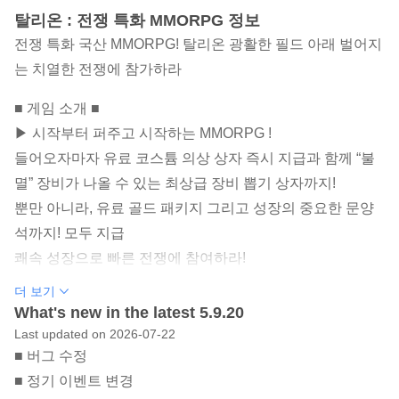
탈리온 : 전쟁 특화 MMORPG 정보
전쟁 특화 국산 MMORPG! 탈리온 광활한 필드 아래 벌어지
는 치열한 전쟁에 참가하라
■ 게임 소개 ■
▶ 시작부터 퍼주고 시작하는 MMORPG !
들어오자마자 유료 코스튬 의상 상자 즉시 지급과 함께 “불
멸” 장비가 나올 수 있는 최상급 장비 뽑기 상자까지!
뿐만 아니라, 유료 골드 패키지 그리고 성장의 중요한 문양
석까지! 모두 지급
쾌속 성장으로 빠른 전쟁에 참여하라!
더 보기
▶ 뺏고 뺏기는 전쟁! 애들 장난 같은 PK는 가라! 전쟁터 클
What's new in the latest 5.9.20
라스의 떼쟁!
Last updated on 2026-07-22
유저 설문조사 결과, 탈리온에서 제일 재미있는 콘텐츠로 뽑
■ 버그 수정
힌 점령전과 PK!
■ 정기 이벤트 변경
연맹, 길드 간 치열한 복수와 혈투극, 진정한 MMORPG의