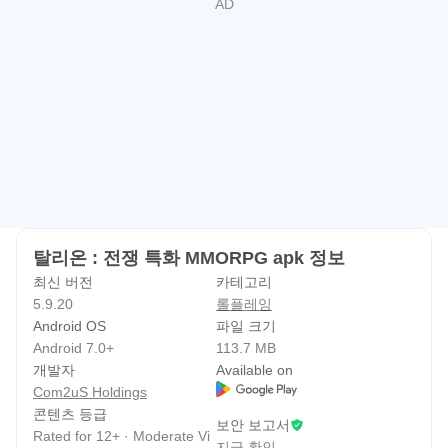
★ 탈리온 공식 카페 바로가기 :
https://cafe.naver.com/gameviltalion
★ 탈리온 공식 페이스북 :
https://www.facebook.com/TalionKR
※ 최소 사양 : RAM 2GB, OS 4.4 이상
** 본 게임은 한국어, English, 日本語, 中文简体, 中文繁體,
Deutsch, Français, Русский, ไทย를 지원하고 있습니다.
** 본 게임의 일부 아이템은 구매가 필요하며, 종류에 따라
탈리온 : 전쟁 특화 MMORPG apk 정보
추가 비용이 발생할 수 있습니다.
최신 버전
카테고리
5.9.20
롤플레잉
[인앱 결제 고지]
Android OS
파일 크기
‘탈리온 : 전쟁 특화 MMORPG’의 일부 아이템은 구매가 필
Android 7.0+
113.7 MB
개발자
Available on
요하며, 종류에 따라 추가 비용이 발생할 수 있습니다.
Com2uS Holdings
콘텐츠 등급
[스마트폰 앱 접근권한 안내]
보안 보고서
Rated for 12+ · Moderate Vi
▶접근권한 별 안내
지금 확인