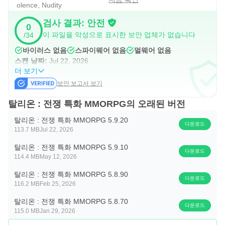
olence, Nudity
앱 이용 시 아래와 같은 서비스를 제공하기 위해 접근 권한
검사 결과: 안전
0
을 요청하고 있습니다.
이 파일을 악성으로 표시한 보안 업체가 없습니다
/34
[필수적 접근권한]
바이러스 없음
스파이웨어 없음
멀웨어 없음
스캔 날짜:
Jul 22, 2026
없음
더 보기
보안 보고서 보기
[선택적 접근권한]
- 알림: 앱에서 보내는 푸시 및 기타 알림을 수신하기 위해
탈리온 : 전쟁 특화 MMORPG의 오래된 버전
사용됩니다.
탈리온 : 전쟁 특화 MMORPG 5.9.20
다운로드
113.7 MB
Jul 22, 2026
※ 선택적 접근권한의 허용에 동의하지 않아도, 해당 권한과
탈리온 : 전쟁 특화 MMORPG 5.9.10
관련된 기능을 제외한 서비스의 이용은 가능합니다.
다운로드
114.4 MB
May 12, 2026
※ 안드로이드 6.0미만 버전을 사용하시는 경우에는 선택적
탈리온 : 전쟁 특화 MMORPG 5.8.90
접근권한을 개별적으로 설정하실 수 없으므로, 6.0이상으로
다운로드
116.2 MB
Feb 25, 2026
업그레이드 하는 것을 권장 드립니다.
탈리온 : 전쟁 특화 MMORPG 5.8.70
다운로드
115.0 MB
Jan 29, 2026
▶접근권한 철회방법