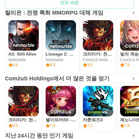
접근 권한 동의 후, 다음과 같이 접근권한을 재설정하거나
모든 버전
철회할 수 있습니다.
탈리온 : 전쟁 특화 MMORPG 대체 게임
[운영체제6.0이상]
설정>애플리케이션 관리>해당 앱선택>권한>접근권한 동의
또는 철회 선택
A3: Still Alive
Lineage 2: Revolution
크리티카: 천상의 기사단 - 액션 RPG
[운영체제6.0미만]
Netmarble
Netmarble
Com2uS Holdings
운영체제를 업그레이드하여 접근권한을 철회하거나, 앱을
6.6
8.0
8.0
7.9
삭제
Com2uS Holdings에서 더 많은 것을 얻기
[커뮤니티/연락처]
* 컴투스홀딩스 공식 웹사이트 : https://www.withhive.com
* 컴투스홀딩스 1:1문의 하기 :
https://m.withhive.com/customer/inquire
크리티카: 천상의 기사단 - 액션 RPG
별이되어라! - 전략 수집형RPG
카툰워즈3
제노니아
----
8.0
7.9
7.2
7.8
개발자 연락처 :
지난 24시간 동안 인기 게임
(주)컴투스홀딩스 금천구 가산디지털1로 131 4층 (가산동,