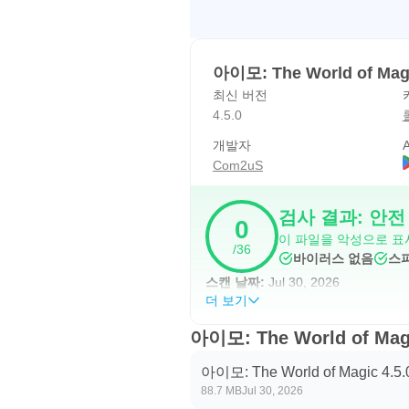
[선택적 접근권한]
- 알림: 게임 앱에서 보내는 정보
아이모: The World of Ma
최신 버전
※ 선택적 접근권한의 허용에 동의
4.5.0
※ 안드로이드 6.0 미만 버전을
개발자
A
하는 것을 권장 드립니다.
Com2uS
▶접근권한 철회방법
접근 권한 동의 후, 다음과 같이
검사 결과: 안전
0
이 파일을 악성으로 표
/36
[운영체제 6.0 이상]
바이러스 없음
스
설정 > 애플리케이션 관리 > 해당 
스캔 날짜:
Jul 30, 2026
더 보기
[운영체제 6.0 미만]
아이모: The World of M
운영체제를 업그레이드하여 접근권
아이모: The World of Magic 4.5.
*****
88.7 MB
Jul 30, 2026