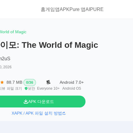
홈
게임
앱
APKPure 앱
AIPURE
rld of Magic
이모: The World of Magic
m2uS
0, 2026
5
88.7 MB
Android 7.0+
0
/
36
리뷰
파일 크기
보안
Everyone 10+
Android OS
APK 다운로드
XAPK / APK 파일 설치 방법