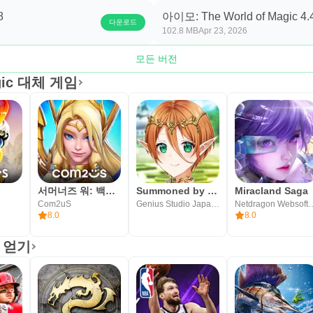
가 가능합니다. 부분유료 아이템 구매시 추가 비용이 발생할 수 
8
아이모: The World of Magic 4.
다운로드
102.8 MB
Apr 23, 2026
계약해지/청약철회 등)은 게임 내 또는 컴투스 모바일 게임 서비스
모든 버전
terms/mobile/policy.html )에서 확인하실 수 있습니다.
agic 대체 게임
 문의하기 통해 하실 수 있습니다 (https://customer.withhive.c
서머너즈 워: 백년전쟁
Summoned by a Magic Goddess
Miracland Saga
Com2uS
Genius Studio Japan Inc.
Netdragon We
BYC 하이시티 A동 12층
8.0
8.0
 얻기
금천-0022 호
 금천구청