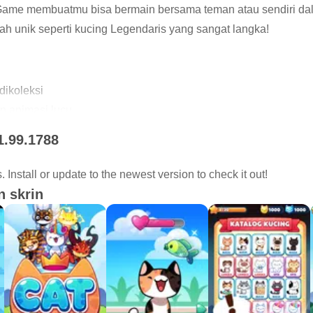
 Game membuatmu bisa bermain bersama teman atau sendiri da
h unik seperti kucing Legendaris yang sangat langka!
dikoleksi
an animasi lucu
ra kucing impianmu
1.99.1788
memperoleh kucing dan hadiah eksklusif
uangan keren
Install or update to the newest version to check it out!
n adiktif untuk mendapatkan koin
 skrin
sama temanmu
tuk mendapatkan hadiah yang sangat eksklusif
p pekan
ng komunitas kami!
com/ilovecatgame/