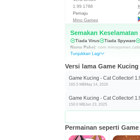
1.99.1788
K
Pemaju
A
Mino Games
Semakan Keselamatan 
Tiada Virus
Tiada Spyware
Nama Pakej:
com.minogames.cats.
Tunjukkan Lagi
Versi lama Game Kucing -
Game Kucing - Cat Collector! 1
165.5 MB
May 14, 2026
Game Kucing - Cat Collector! 1.
150.0 MB
Jun 23, 2025
Permainan seperti Game K