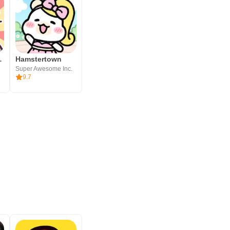
and Meow
Hamstertown
Super Awesome Inc.
9.7