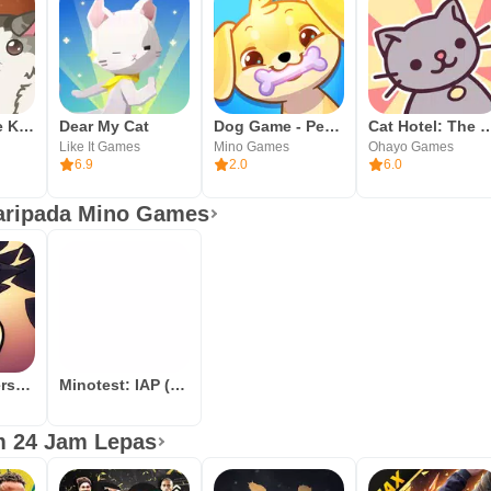
Furistas Kafe Kucing
Dear My Cat
Dog Game - Pengumpul Anjing!
Cat Hotel: The Gr
Like It Games
Mino Games
Ohayo Games
6.9
2.0
6.0
daripada Mino Games
Mino Monsters 2: Beta
Minotest: IAP (Unreleased)
m 24 Jam Lepas