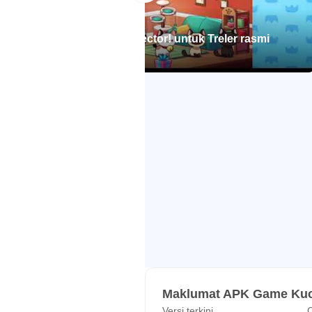
Instagram: https://www.instagram
Game Kucing - Cat Collector! untuk Treler rasmi
Perlu bantuan?
Android
https://mino-games.helpshift.com/a
--------------------
Kebijakan privasi: http://www.mi
Persyaratan layanan: http://edeo
Maklumat APK Game Kucin
Versi terkini
C