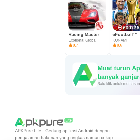
Racing Master
eFootball™
Exptional Global
KONAMI
8.7
8.6
Muat turun Ap
banyak ganjar
Satu klik untuk mema
APKPure Lite - Gedung aplikasi Android dengan
pengalaman halaman yang ringkas namun cekap.