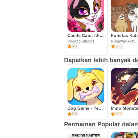
Castle Cats: Idle Hero RPG
PocApp Studios
Runaway Play
8.3
10.0
Dapatkan lebih banyak 
Dog Game - Pengumpul Anjing!
2.0
10.0
Permainan Popular dala