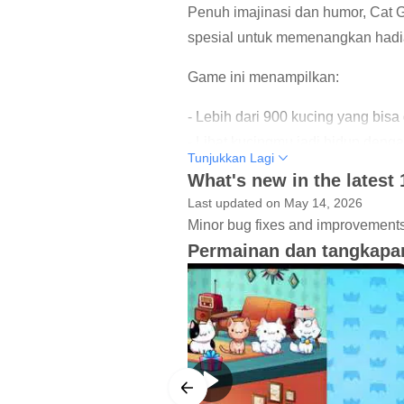
Penuh imajinasi dan humor, Cat
spesial untuk memenangkan hadia
Game ini menampilkan:
- Lebih dari 900 kucing yang bisa 
- Lihat kucingmu jadi hidup deng
Tunjukkan Lagi
- Kustomisasi dan dekorasi Mena
What's new in the latest 
- Acara spesial membuatmu bisa 
Last updated on May 14, 2026
- Ikuti kontes untuk mendesain r
Minor bug fixes and improvements. 
- Mainkan game mini yang seru da
Permainan dan tangkapan
- Gabung klub dan bermain ber
- Bersaing di papan peringkat un
- Konten baru ditambahkan setia
Senang bermain Cat Game? Gabu
Facebook: https://www.facebook.