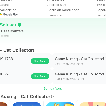
asual
Android 5.0+
165.5
vailable on
Penilaian Kandungan
Lapor
Everyone
Semak
Selesai
Tiada Malware
client
 Cat Collector!
.99.1788
Game Kucing - Cat Collector! 
Muat Turun
264.2 MB
May 8, 2026
98.29
Game Kucing - Cat Collector! 
Muat Turun
150.1 MB
May 30, 2025
Semua Versi
ucing - Cat Collector!