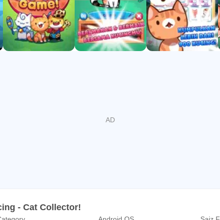
.com/ilovecatgame/
/cat-game---the-cat-collector/
nomonsters.com/privacy.html
.herokuapp.com/terms.html
g - Cat Collector!
ategory
Android OS
Saiz F