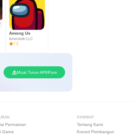
Among Us
NATIONAL I
Innersloth LLC
7.2
Muat Turun APKPure
BURAN
SYARIKAT
ai Permainan
Tentang Kami
i Game
Konsol Pembangun