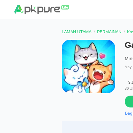
LAMAN UTAMA
PERMAINAN
Ka
Ga
Min
May 
9.
36
U
Bag