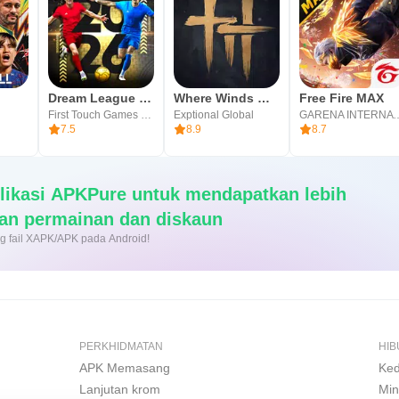
Dream League Soccer 2026
Where Winds Meet
Free Fire MAX
First Touch Games Ltd.
Exptional Global
GARENA INTER
7.5
8.9
8.7
likasi APKPure untuk mendapatkan lebih
an permainan dan diskaun
sang fail XAPK/APK pada Android!
PERKHIDMATAN
HI
APK Memasang
Ked
Lanjutan krom
Min