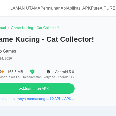
LAMAN UTAMA
Permainan
Apl
Aplikasi APKPure
AIPURE
sual
Game Kucing - Cat Collector!
me Kucing - Cat Collector!
o Games
14, 2026
5
165.5 MB
Android 5.0+
lasan
Saiz Fail
Keselamatan
Everyone
Android OS
Muat turun APK
aimana caranya memasang fail XAPK / APK