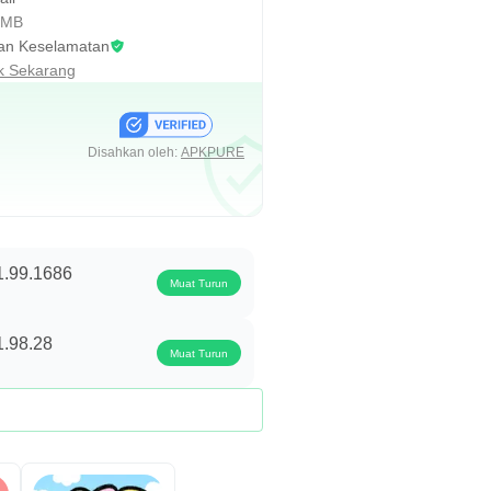
 MB
an Keselamatan
 Sekarang
Disahkan oleh:
APKPURE
1.99.1686
Muat Turun
1.98.28
Muat Turun