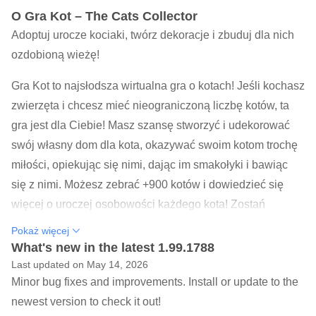
O Gra Kot – The Cats Collector
Adoptuj urocze kociaki, twórz dekoracje i zbuduj dla nich
ozdobioną wieżę!
Gra Kot to najsłodsza wirtualna gra o kotach! Jeśli kochasz
zwierzęta i chcesz mieć nieograniczoną liczbę kotów, ta
gra jest dla Ciebie! Masz szansę stworzyć i udekorować
swój własny dom dla kota, okazywać swoim kotom trochę
miłości, opiekując się nimi, dając im smakołyki i bawiąc
się z nimi. Możesz zebrać +900 kotów i dowiedzieć się
więcej o uroczej osobowości każdego kota! Zostań
kolekcjonerem kotów, pokochasz to!
Pokaż więcej
What's new in the latest 1.99.1788
Od kawaii grafiki po uroczą rozgrywkę, będziesz dbać o
Last updated on May 14, 2026
swoje urocze kociaki przy każdej możliwej okazji! Miliony
Minor bug fixes and improvements. Install or update to the
podarowały Gra Kot dwie futrzane łapy w górę! 🐾
newest version to check it out!