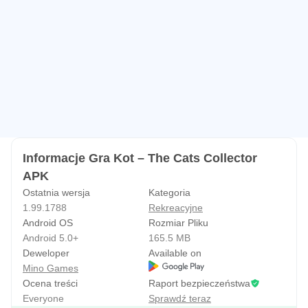
● Obserwuj, jak Twoje zwierzęta ożywają dzięki uroczym
animacjom
● Dostosuj i udekoruj swoją wymarzoną wieżę dla kota
● Graj w specjalne wydarzenia i zdobywaj ekskluzywne
koty i nagrody
● Weź udział w konkursach, aby zaprojektować
najbardziej urocze pokoje
● Graj w zabawne i wciągające minigry, aby zarabiać
Informacje Gra Kot – The Cats Collector
monety
APK
● Dołącz do klubu i graj ze znajomymi
Ostatnia wersja
Kategoria
● Rywalizuj w tabeli liderów o ekskluzywne nagrody
1.99.1788
Rekreacyjne
● Codzienne misje i konkursy!
Android OS
Rozmiar Pliku
● Co tydzień jest coś nowego!
Android 5.0+
165.5 MB
Deweloper
Available on
🏠 Udekoruj własną wieżę dla kota
Mino Games
Ocena treści
Raport bezpieczeństwa
Stwórz i spersonalizuj uroczą wieżę dla kota, w której
Everyone
Sprawdź teraz