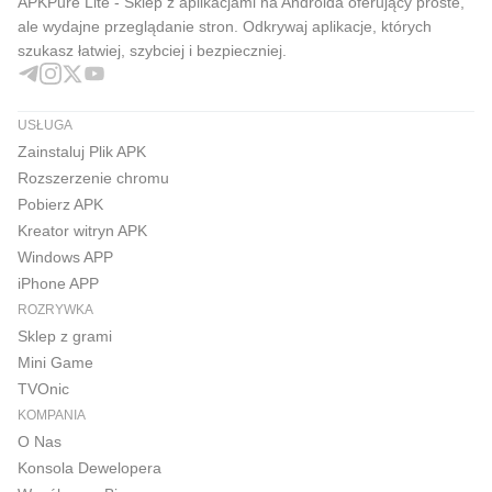
APKPure Lite - Sklep z aplikacjami na Androida oferujący proste,
ale wydajne przeglądanie stron. Odkrywaj aplikacje, których
będziesz chciał przestać grać.
szukasz łatwiej, szybciej i bezpieczniej.
Twoje przyszłe kotki już na Ciebie czekają! Zabierz swoje
łapy do pracy, baw się z przyjaciółmi i klubami i pobierz
USŁUGA
najładniejszą grę z kotkami, Gra Kot już dziś za darmo!
Zainstaluj Plik APK
Rozszerzenie chromu
Pobierz APK
Kreator witryn APK
Windows APP
iPhone APP
ROZRYWKA
Sklep z grami
Mini Game
TVOnic
KOMPANIA
O Nas
Konsola Dewelopera