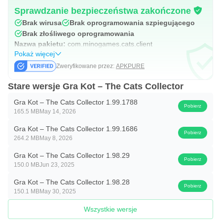
będą mieszkać wszystkie twoje kotki! Możesz nawet
Sprawdzanie bezpieczeństwa zakończone
zmienić wierzę w pełnowymiarowy hotel dla kotów!
Brak wirusa
Brak oprogramowania szpiegującego
Przetestuj swoje umiejętności projektowania wnętrz i oko
Brak złośliwego oprogramowania
Nazwa pakietu:
com.minogames.cats.client
na uroczą dekorację. Baw się uroczymi dekoracjami
Pokaż więcej
kawiarni dla kotów, takimi jak:
Zweryfikowane przez:
APKPURE
● Rośliny
Stare wersje Gra Kot – The Cats Collector
● Kanapy
Gra Kot – The Cats Collector 1.99.1788
Pobierz
● Zabawki dla kotów
165.5 MB
May 14, 2026
● Okna
Gra Kot – The Cats Collector 1.99.1686
Pobierz
● parkiety taneczne
264.2 MB
May 8, 2026
● Zamki z piasku
Gra Kot – The Cats Collector 1.98.29
Pobierz
● Urocze meble dla zwierząt
150.0 MB
Jun 23, 2025
● i nie tylko!
Gra Kot – The Cats Collector 1.98.28
Pobierz
150.1 MB
May 30, 2025
Możesz tworzyć różne motywy i klimaty według własnego
Wszystkie wersje
gustu! Lata 70., plaża, klub taneczny, farma, podwodne lub