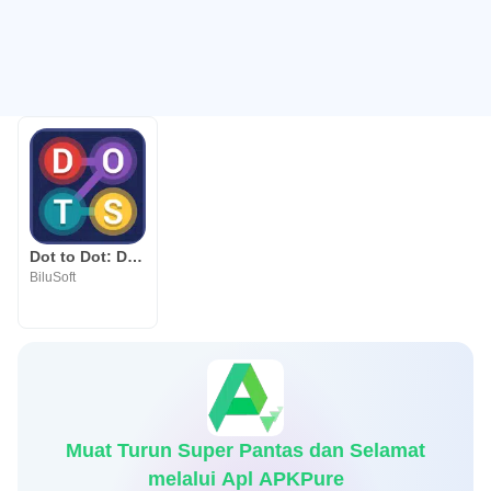
Dot to Dot: Dots Connect – Dots Link – Dots Match
BiluSoft
Muat Turun Super Pantas dan Selamat
melalui Apl APKPure