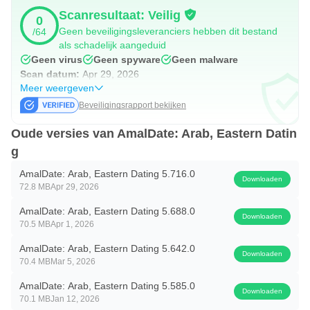
• Deel foto's, speciale smilies en virtuele geschenken.
Scanresultaat: Veilig
0
• Videochat: bekijk je wedstrijden in het echt.
Geen beveiligingsleveranciers hebben dit bestand
/64
• Gebruik Let's Mingle om veel matches tegelijk te
als schadelijk aangeduid
Geen virus
Geen spyware
Geen malware
bereiken.
Scan datum:
Apr 29, 2026
🔒 Ingebouwde veiligheid en beveiliging
Meer weergeven
Date met volledige gemoedsrust en beleef 24/7 een veilige
Beveiligingsrapport bekijken
online ervaring. Wij garanderen bevestigde profielen,
Oude versies van AmalDate: Arab, Eastern Datin
privacybescherming en veiligheidsmaatregelen voor alle
g
gebruikers. U kunt ons toegewijde klantenserviceteam
AmalDate: Arab, Eastern Dating 5.716.0
vertrouwen als het om zaken van uw hart gaat.
Downloaden
72.8 MB
Apr 29, 2026
💞 AmalDate: match in een oogwenk
AmalDate: Arab, Eastern Dating 5.688.0
Downloaden
Hoe lang je ook op liefde hebt gewacht, AmalDate is de
70.5 MB
Apr 1, 2026
plek om je wereld te veranderen. Combineer met oosterse
AmalDate: Arab, Eastern Dating 5.642.0
Downloaden
en Arabische singles en zet je ziel in vuur en vlam met
70.4 MB
Mar 5, 2026
werkelijk geïnspireerde matchmaking!
AmalDate: Arab, Eastern Dating 5.585.0
Downloaden
70.1 MB
Jan 12, 2026