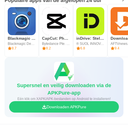
Populaire apps van de afgelopen 24 uur
Blackmagic Camera
CapCut: Photo & Video Editor
inDrive: Stel je tarief voor
Blackmagic Design Inc.
Bytedance Pte. Ltd.
® SUOL INNOVATIONS LTD
AFTVnews
8.7
8.2
6.8
9.4
Supersnel en veilig downloaden via de
APKPure-app
Eén klik om XAPK/APK-bestanden op Android te installeren!
Downloaden APKPure