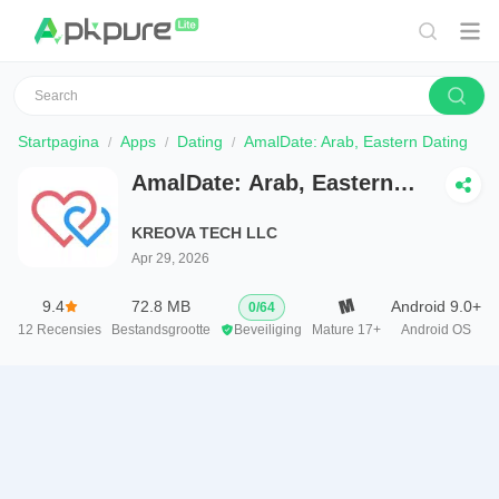
Startpagina
Apps
Dating
AmalDate: Arab, Eastern Dating
AmalDate: Arab, Eastern
Dating
KREOVA TECH LLC
Apr 29, 2026
9.4
72.8 MB
Android 9.0+
0
/
64
12
Recensies
Bestandsgrootte
Beveiliging
Mature 17+
Android OS