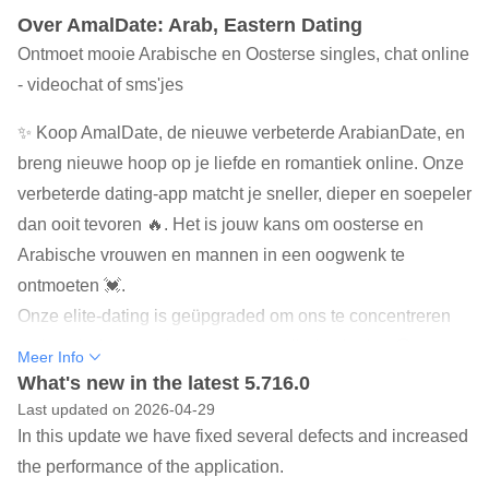
Over AmalDate: Arab, Eastern Dating
Ontmoet mooie Arabische en Oosterse singles, chat online
- videochat of sms'jes
✨ Koop AmalDate, de nieuwe verbeterde ArabianDate, en
breng nieuwe hoop op je liefde en romantiek online. Onze
verbeterde dating-app matcht je sneller, dieper en soepeler
dan ooit tevoren 🔥. Het is jouw kans om oosterse en
Arabische vrouwen en mannen in een oogwenk te
ontmoeten 💓.
Onze elite-dating is geüpgraded om ons te concentreren
op het vinden van de meest compatibele singles 🤗.
Meer Info
AmalDate doet er alles aan om ervoor te zorgen dat onze
What's new in the latest 5.716.0
leden een positieve en succesvolle ervaring hebben. Je
Last updated on 2026-04-29
In this update we have fixed several defects and increased
betekenisvolle matches wachten op 😍.
the performance of the application.
AmalDate zal uw matchmaking inspireren met een