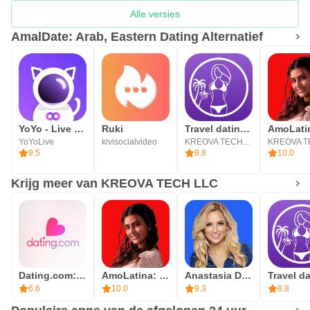
Alle versies
AmalDate: Arab, Eastern Dating Alternatief
YoYo - Live Voice&Video Chat
Ruki
Travel dating: YourTravelMates
YoYoLive
kivisocialvideo
KREOVA TECH LLC
9.5
8.8
10.0
Krijg meer van KREOVA TECH LLC
Dating.com: Online Dating App
AmoLatina: Latin Online Dating
Anastasia Date - Meet People
6.6
10.0
9.3
8.8