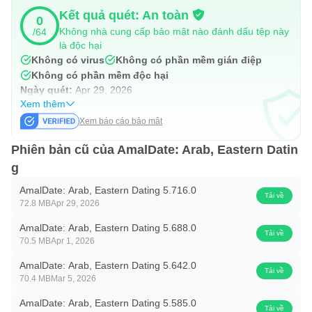
• Trò ​​chuyện trực tuyến và duy trì kết nối 24/7.
Kết quả quét: An toàn
0
• Xem ảnh và video riêng tư.
Không nhà cung cấp bảo mật nào đánh dấu tệp này
/64
• Gửi tin nhắn ngoại tuyến tới những người bạn yêu thích
là độc hại
Không có virus
Không có phần mềm gián điệp
và những người mới.
Không có phần mềm độc hại
• Chia sẻ ảnh, biểu tượng mặt cười đặc biệt và quà tặng
Ngày quét:
Apr 29, 2026
ảo.
Xem thêm
Xem báo cáo bảo mật
• Trò ​​chuyện video: xem các trận đấu của bạn một cách
chân thực.
Phiên bản cũ của AmalDate: Arab, Eastern Datin
• Sử dụng Let's Mingle để tiếp cận nhiều đối tượng cùng
g
một lúc.
AmalDate: Arab, Eastern Dating 5.716.0
Tải về
🔒 Tích hợp an toàn & bảo mật
72.8 MB
Apr 29, 2026
Hẹn hò hoàn toàn yên tâm và có trải nghiệm trực tuyến an
AmalDate: Arab, Eastern Dating 5.688.0
Tải về
toàn 24/7. Chúng tôi đảm bảo hồ sơ đã được xác nhận,
70.5 MB
Apr 1, 2026
bảo vệ quyền riêng tư và các biện pháp bảo vệ cho tất cả
AmalDate: Arab, Eastern Dating 5.642.0
Tải về
70.4 MB
Mar 5, 2026
người dùng. Bạn có thể tin tưởng vào đội ngũ chăm sóc
khách hàng tận tâm của chúng tôi với những vấn đề tận
AmalDate: Arab, Eastern Dating 5.585.0
Tải về