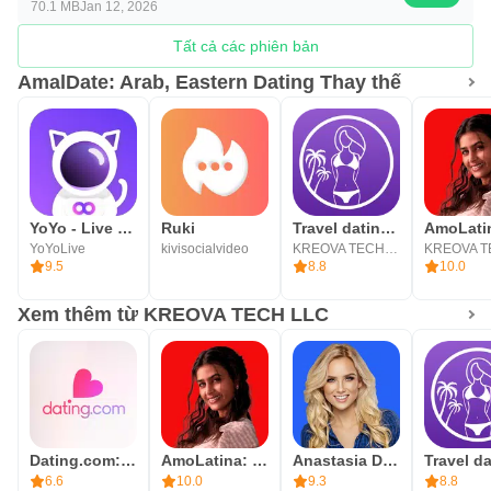
70.1 MB
Jan 12, 2026
tâm.
💞 AmalDate: khớp nhau trong tích tắc
Tất cả các phiên bản
Dù bạn đã chờ đợi tình yêu bao lâu, AmalDate vẫn là nơi
AmalDate: Arab, Eastern Dating Thay thế
thay đổi thế giới của bạn. Kết hợp với những người độc
thân phương Đông và Ả Rập và đốt cháy tâm hồn bạn
bằng cách mai mối thực sự đầy cảm hứng!
YoYo - Live Voice&Video Chat
Ruki
Travel dating: YourTravelMates
YoYoLive
kivisocialvideo
KREOVA TECH LLC
9.5
8.8
10.0
Xem thêm từ KREOVA TECH LLC
Dating.com: Online Dating App
AmoLatina: Latin Online Dating
Anastasia Date - Meet People
6.6
10.0
9.3
8.8