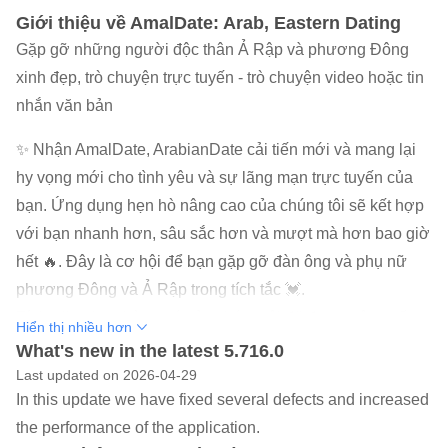
Giới thiệu về AmalDate: Arab, Eastern Dating
Gặp gỡ những người độc thân Ả Rập và phương Đông
xinh đẹp, trò chuyện trực tuyến - trò chuyện video hoặc tin
nhắn văn bản
✨ Nhận AmalDate, ArabianDate cải tiến mới và mang lại
hy vọng mới cho tình yêu và sự lãng mạn trực tuyến của
bạn. Ứng dụng hẹn hò nâng cao của chúng tôi sẽ kết hợp
với bạn nhanh hơn, sâu sắc hơn và mượt mà hơn bao giờ
hết 🔥. Đây là cơ hội để bạn gặp gỡ đàn ông và phụ nữ
phương Đông và Ả Rập trong tích tắc 💓.
Tính năng hẹn hò ưu tú của chúng tôi đã được nâng cấp
Hiển thị nhiều hơn
để tập trung vào việc tìm cho bạn những người độc thân
What's new in the latest 5.716.0
phù hợp nhất 🤗. AmalDate nỗ lực hết mình để đảm bảo
Last updated on 2026-04-29
In this update we have fixed several defects and increased
các thành viên của chúng tôi có trải nghiệm tích cực và
the performance of the application.
thành công. Những trận đấu ý nghĩa của bạn đang chờ đợi