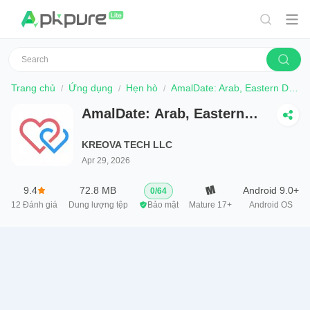
Trang chủ
Ứng dụng
Hẹn hò
AmalDate: Arab, Eastern Dating
AmalDate: Arab, Eastern
Dating
KREOVA TECH LLC
Apr 29, 2026
9.4
72.8 MB
Android 9.0+
0
/
64
12
Đánh giá
Dung lượng tệp
Bảo mật
Mature 17+
Android OS