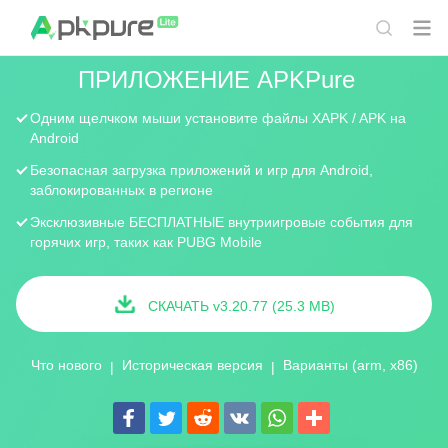
ПРИЛОЖЕНИЕ APKPure
Одним щелчком мыши установите файлы XAPK / APK на
Android
Безопасная загрузка приложений и игр для Android,
заблокированных в регионе
Эксклюзивные БЕСПЛАТНЫЕ внутриигровые события для
горячих игр, таких как PUBG Mobile
СКАЧАТЬ v3.20.77
(25.3 MB)
Что нового
Историческая версия
Варианты (arm, x86)
|
|