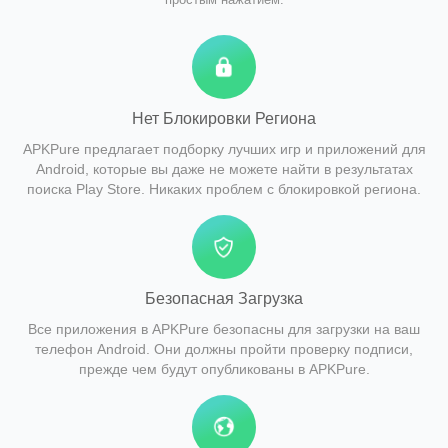
Нет Блокировки Региона
APKPure предлагает подборку лучших игр и приложений для
Android, которые вы даже не можете найти в результатах
поиска Play Store. Никаких проблем с блокировкой региона.
Безопасная Загрузка
Все приложения в APKPure безопасны для загрузки на ваш
телефон Android. Они должны пройти проверку подписи,
прежде чем будут опубликованы в APKPure.