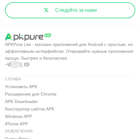
Следуйте за нами
APKPure Lite - магазин приложений для Android с простым, но
эффективным интерфейсом. Открывайте нужные приложения
проще, быстрее и безопаснее.
СЛУЖБА
Установить APK
Расширение для Chrome
APK Downloader
Конструктор сайтов APK
Windows APP
iPhone APP
РАЗВЛЕЧЕНИЯ
Game Store