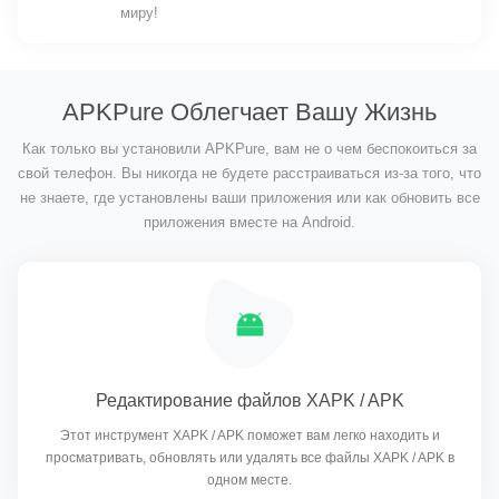
миру!
APKPure Облегчает Вашу Жизнь
Как только вы установили APKPure, вам не о чем беспокоиться за
свой телефон. Вы никогда не будете расстраиваться из-за того, что
не знаете, где установлены ваши приложения или как обновить все
приложения вместе на Android.
Редактирование файлов XAPK / APK
Этот инструмент XAPK / APK поможет вам легко находить и
просматривать, обновлять или удалять все файлы XAPK / APK в
одном месте.