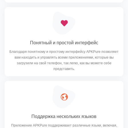
Понятный и простой интерфейс
Благодаря понятному и простому интерфейсу APKPure позволяет
вам находить и управлять всеми приложениями, которые вы
загрузили на свой телефон, так легко, как вы можете себе
представить.
Поддержка нескольких языков
Приложение APKPure поддерживает различные языки, включая,