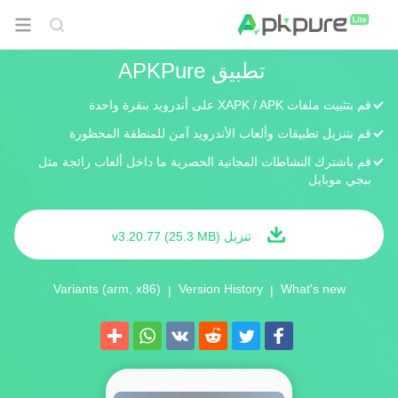
تطبيق APKPure
قم بتثبيت ملفات XAPK / APK على أندرويد بنقرة واحدة
قم بتنزيل تطبيقات وألعاب الأندرويد آمن للمنطقة المحظورة
قم باشترك النشاطات المجانية الحصرية ما داخل ألعاب رائجة مثل
ببجي موبايل
تنزيل v3.20.77
(25.3 MB)
Variants (arm, x86)
Version History
What's new
|
|