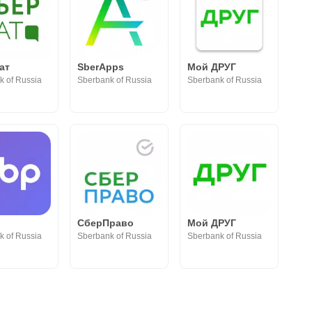
ат
SberApps
Мой ДРУГ
k of Russia
Sberbank of Russia
Sberbank of Russia
СберПраво
Мой ДРУГ
k of Russia
Sberbank of Russia
Sberbank of Russia