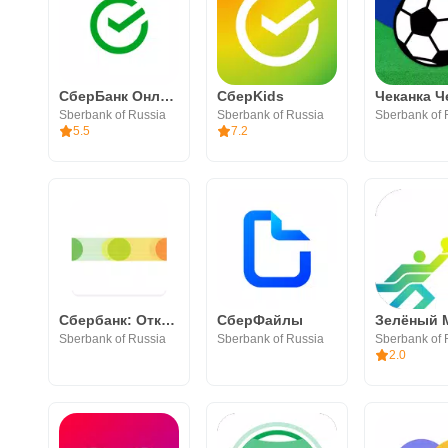
СберБанк Онлайн
СберKids
Sberbank of Russia
Sberbank of Russia
Sberbank of 
5.5
7.2
Сбербанк: Открытый диалог
СберФайлы
Sberbank of Russia
Sberbank of Russia
Sberbank of 
2.0