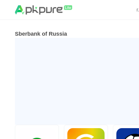
Sberbank of Russia