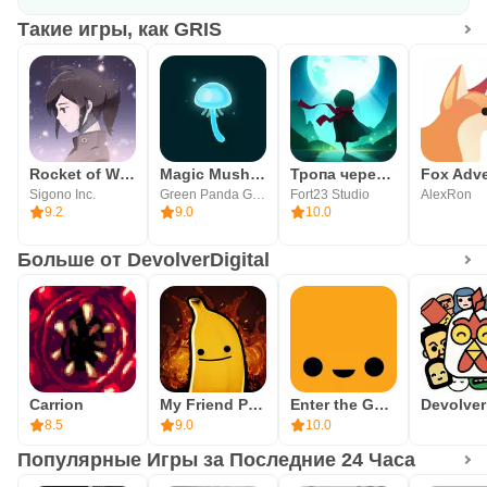
Такие игры, как GRIS
Rocket of Whispers: Prologue
Magic Mushrooms
Тропа через лес
Sigono Inc.
Green Panda Games
Fort23 Studio
AlexRon
9.2
9.0
10.0
Больше от DevolverDigital
Carrion
My Friend Pedro : Ripe for Rev
Enter the Gungeon — демоверсия
8.5
9.0
10.0
Популярные Игры за Последние 24 Часа