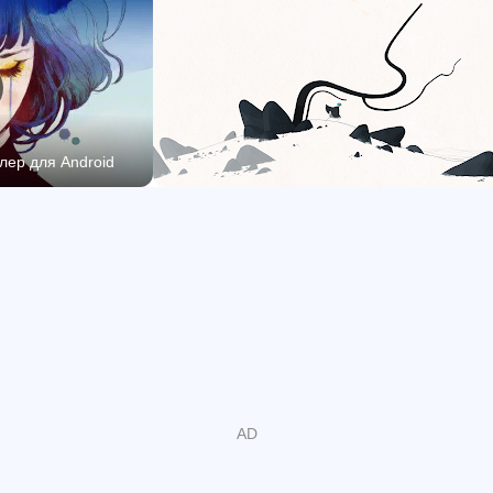
необязательные испытания.
В GRIS почти нет текста — только небольшие
подсказки по управлению, записанные понятными
общими символами. Каждый может играть в эту игру,
ер для Android
на каком бы языке он ни говорил.