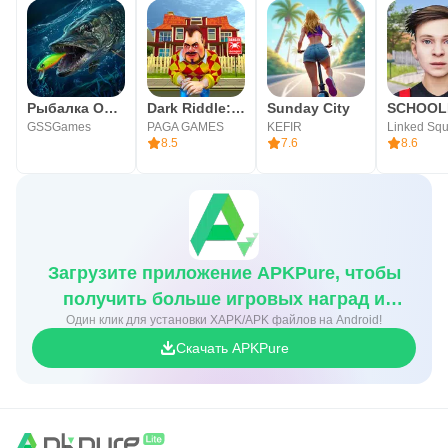
Рыбалка Онлайн: Симулятор
Dark Riddle: Секрет соседа
Sunday City
GSSGames
PAGA GAMES
KEFIR
Linked Sq
8.5
7.6
8.6
Загрузите приложение APKPure, чтобы
получить больше игровых наград и
Один клик для установки XAPK/APK файлов на Android!
скидок
Скачать APKPure