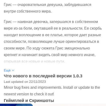
Грис — очаровательная девушка, заблудившаяся
внутри собственного мира.
Грис — наивная девочка, запершаяся в собственном
мире из-за боли, окутавшей ее в реальности. Ее скорбь
находит воплощение в ее платье, которое дает разные
способности, позволяющие лучше ориентироваться в
своем мире. По ходу сюжета Грис эмоционально
крепнет и начинает видеть свой мир немного иначе,
открывая все новые и новые пути.
Ещё
GRIS — медитативная и умная игра, в которой вам не
Что нового в последней версии 1.0.3
нужно бояться смерти, нервного срыва или гнетущей
Last updated on 22/11/2023
атмосферы опасности. Вас ждет тщательно
Minor bug fixes and improvements. Install or update to the
продуманный и анимированный мир, а ваши уши
newest version to check it out!
приласкает оригинальный саундтрек. А еще —
Геймплей и Скриншоты
несложные головоломки, элементы платформера и