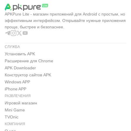
APKPure Lite - магазин приложений для Android с простым, но
эффективным интерфейсом. Открывайте нужные приложения
проще, быстрее и безопаснее.
СЛУЖБА
Установить APK
Расширение для Chrome
APK Downloader
Конструктор сайтов APK
Windows APP
iPhone APP
РАЗВЛЕЧЕНИЯ
Игровой магазин
Mini Game
TVOnic
КОМПАНИЯ