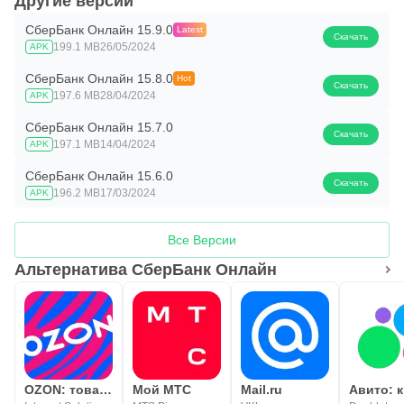
Другие версии
СберБанк Онлайн 15.9.0
Latest
Скачать
199.1 MB
26/05/2024
APK
СберБанк Онлайн 15.8.0
Hot
Скачать
197.6 MB
28/04/2024
APK
СберБанк Онлайн 15.7.0
Скачать
197.1 MB
14/04/2024
APK
СберБанк Онлайн 15.6.0
Скачать
196.2 MB
17/03/2024
APK
Все Версии
Альтернатива СберБанк Онлайн
OZON: товары, одежда, билеты
Мой МТС
Mail.ru