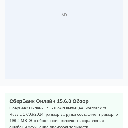
СберБанк Онлайн 15.6.0 Обзор
СберБанк Онлайн 15.6.0 был выпущен Sberbank of
Russia 17/03/2024, размер загрузки составляет примерно
196.2 MB. Это обновление включает исправления
ошибок и улучшение производительности.