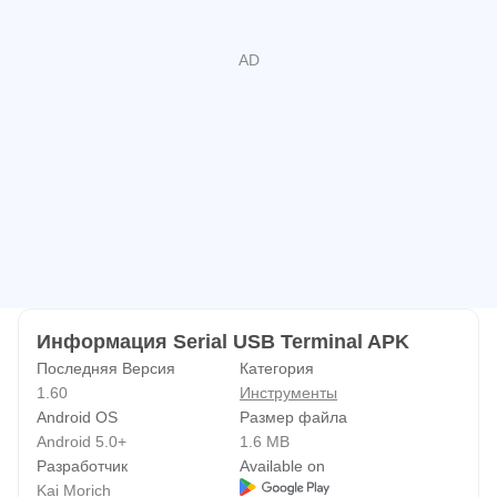
Все функции в этом приложении бесплатны. Покупка
из приложения используется только для опции
«Пожертвовать».
Ищете исходный код? Здесь вы найдете упрощенный
вариант этого приложения:
https://github.com/kai-morich/SimpleUsbTerminal
Информация Serial USB Terminal APK
Последняя Версия
Категория
1.60
Инструменты
Android OS
Размер файла
Android 5.0+
1.6 MB
Разработчик
Available on
Kai Morich