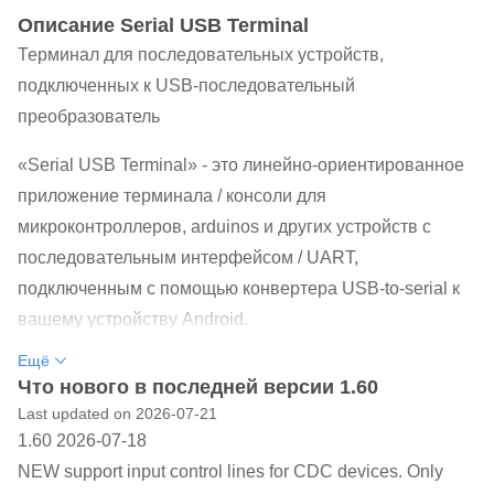
Oписание Serial USB Terminal
Терминал для последовательных устройств,
подключенных к USB-последовательный
преобразователь
«Serial USB Terminal» - это линейно-ориентированное
приложение терминала / консоли для
микроконтроллеров, arduinos и других устройств с
последовательным интерфейсом / UART,
подключенным с помощью конвертера USB-to-serial к
вашему устройству Android.
Ещё
Это приложение поддерживает преобразователи USB
Что нового в последней версии 1.60
в последовательные на основе
Last updated on 2026-07-21
- FTDI FT232, FT2232, ...
1.60 2026-07-18
- Prolific PL2303
NEW support input control lines for CDC devices. Only
- Silabs CP2102, CP2105, ...