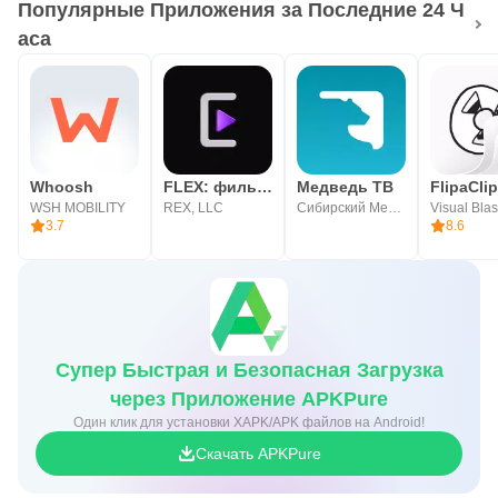
Популярные Приложения за Последние 24 Ч
аса
Whoosh
FLEX: фильмы и сериалы
Медведь ТВ
WSH MOBILITY
REX, LLC
Сибирский Медведь
3.7
8.6
Супер Быстрая и Безопасная Загрузка
через Приложение APKPure
Один клик для установки XAPK/APK файлов на Android!
Скачать APKPure