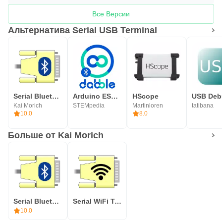
Все Версии
Альтернатива Serial USB Terminal
Serial Bluetooth Terminal
Arduino ESP Bluetooth - Dabble
HScope
USB Deb
Kai Morich
STEMpedia
Martinloren
tatibana
10.0
8.0
Больше от Kai Morich
Serial Bluetooth Terminal
Serial WiFi Terminal
10.0