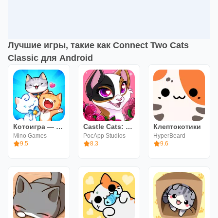
Лучшие игры, такие как Connect Two Cats
Classic для Android
Котоигра — The Cats Collector!
Castle Cats: Эпические квесты
Клептокотики
Mino Games
PocApp Studios
HyperBeard
9.5
8.3
9.6