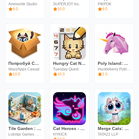
Ammonite Studio
SUPERJOY Inc.
PIKPOK
9.0
10.0
9.0
Попробуй Создать Кота Магией
Hungry Cat Nonogram Color
Poly Island: Art & Puzzle
WazzApps Casual
Tuesday Quest
Huckleberry Publishing
10.0
10.0
2.0
Tile Garden : Tiny Home Design
Cat Heroes - Merge Defense
Merge Cats: Игры про котиков!
Lobstar Games Corp.
HYKICK
TATA22 LLP