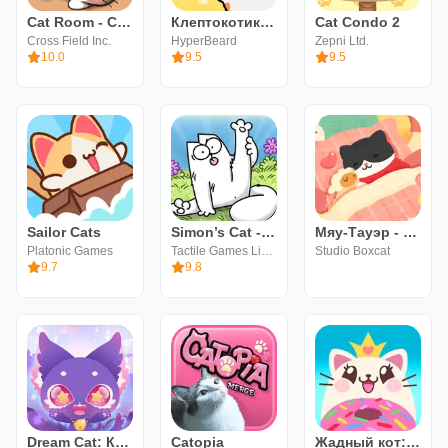
Cat Room - Cute Cat Games
Клептокотики 2
Cat Condo 2
Cross Field Inc.
HyperBeard
Zepni Ltd.
10.0
9.5
9.5
Sailor Cats
Simon’s Cat - Crunch Time
Мяу-Тауэр - Нонограмма
Platonic Games
Tactile Games Limited
Studio Boxcat
9.7
9.8
Dream Cat: Кошки Мечты
Catopia
Жадный кот: кликер с котиками