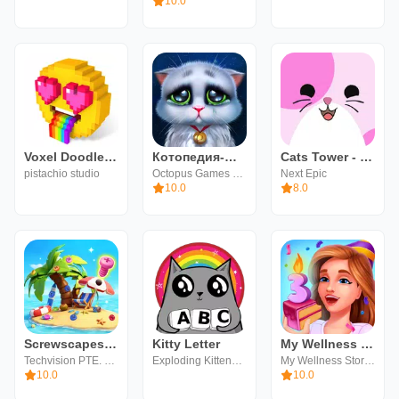
10.0
Voxel Doodle - Color By Number
Котопедия-Милые котики-питомцы
Cats Tower - Самая милая игра!
pistachio studio
Octopus Games LLC
Next Epic
10.0
8.0
Screwscapes®3D
Kitty Letter
My Wellness Story. Три в ряд
Techvision PTE. LTD.
Exploding Kittens, Inc
My Wellness Story Team
10.0
10.0