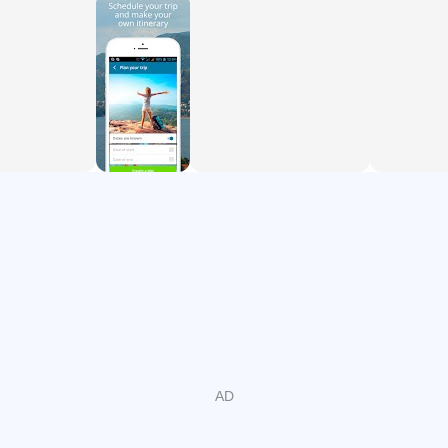
предложения по поиску и бронированию авиабилетов,
отелей и апартаментов, аренде автомобилей, яхт,
мотоциклов, мопедов и велосипедов в Черногории. С
нами Вы сможете найти и заказать такси или трансфер
по самым низким ценам, забронировать экскурсию,
узнать последние актуальные новости и мероприятия,
найти подходящие места для отдыха и развлечений,
узнать местоположение лучших ресторанов, кафе,
баров и ночных клубов Черногории, погрузиться в
местную культуру, узнать историю черногорского
народа, познакомиться с национальными традициями
и обычаями, а также открыть для себя новые и
интересные места для посещения и многое-многое
другое...
Приложение "Гид по Черногории" станет вашим