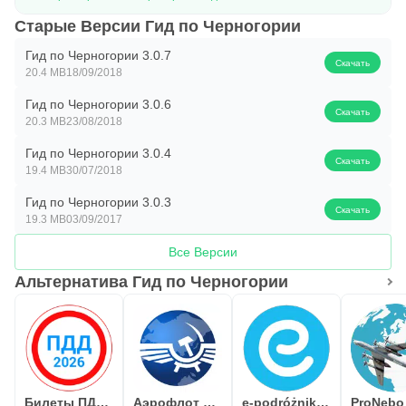
названию на любом из 3-ёх языков (рус., анг., серб.);
Старые Версии Гид по Черногории
• Фильтр компаний по сфере деятельности;
• Поиск и бронирование автомобилей, мотоциклов или
Гид по Черногории 3.0.7
Скачать
20.4 MB
18/09/2018
велосипедов;
Гид по Черногории 3.0.6
• Онлайн поиск и вызов такси по геопозиции или заказ
Скачать
20.3 MB
23/08/2018
трансфера;
Гид по Черногории 3.0.4
• Поиск и заказ групповых или индивидуальных
Скачать
19.4 MB
30/07/2018
экскурсий;
Гид по Черногории 3.0.3
• Планировщик путешествия. Воспользуйтесь им,
Скачать
19.3 MB
03/09/2017
чтобы не терять драгоценное время на отдыхе и
Все Версии
посмотреть как можно больше…
Альтернатива Гид по Черногории
• Кафе и рестораны, пляжи и ночные клубы,
достопримечательности и памятники, национальные
заповедники и парки – посещайте и узнавайте каждый
день что-то новое!
• Добавляйте понравившееся место или событие в
Билеты ПДД 2026+Экзамен ПДД
Аэрофлот – купить билеты на са
e-podróżnik: bilety i rozkłady
ProNebo