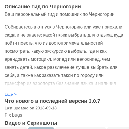
Oписание Гид по Черногории
Ваш персональный гид и помощник по Черногории
Собираетесь в отпуск в Черногорию или уже приехали
сюда и не знаете: какой пляж выбрать для отдыха, куда
пойти поесть, что из достопримечательностей
посмотреть, какую экскурсию выбрать, где и как
арендовать мотоцикл, мопед или велосипед, чем
занять детей, какое развлечение лучше выбрать для
себя, а также как заказать такси по городу или
трансфер из аэропорта без знания языка и наличия
местной сим-карты?
Ещё
Что нового в последней версии 3.0.7
С приложением "Гид по Черногории" у Вас больше не
Last updated on 2018-09-18
возникнет таких вопросов!
Fix bugs
Видео и Скриншоты
Мы выбрали для Вас только самые лучшие и выгодные