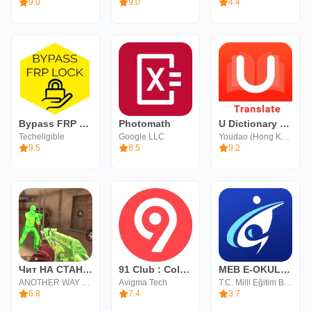
9.0
9.0
4.4
Bypass FRP Lock
Photomath
U Dictionary แปลภาษา
Techeligible
Google LLC
Youdao (Hong Kong) Limited
9.5
8.5
9.2
Чит НА СТАНДОФФ 2 гид хелпер
91 Club : Colour Prediction
MEB E-OKUL VBS
ANOTHER WAY WELLBEING LTD
Avigma Tech
T.C. Milli Eğitim Bakanlığı
6.8
7.4
3.7