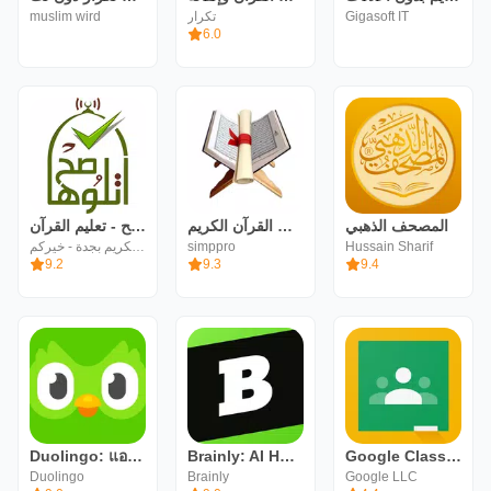
muslim wird
تكرار
Gigasoft IT
6.0
المصحف الذهبي
تحفيظ القرآن الكريم - Tahfiz
اتلوها صح - تعليم القرآن
جمعية تحفيظ القرآن الكريم بجدة - خيركم
simppro
Hussain Sharif
9.2
9.3
9.4
Duolingo: แอปเรียนภาษา
Brainly: AI Homework Helper
Google Classroom
Duolingo
Brainly
Google LLC