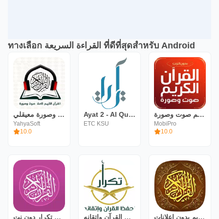
ทางเลือก القراءة السريعة ที่ดีที่สุดสำหรับ Android
القران الكريم صوت وصورة معيقلي
Ayat 2 - Al Quran
القران الكريم صوت وصورة
YahyaSoft
ETC KSU
MobiPro
10.0
10.0
القرآن الكريم بدون اعلانات
تكرار لحفظ القرآن وإتقانه
حفظ القران الكريم تكرار دون نت