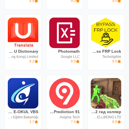
4.4
9.0
9.0
Bypass FRP Lock
Photomath
U Dictionary مترجم
Youdao (Hong Kong) Limited
Google LLC
Techeligible
9.2
8.5
9.5
MEB E-OKUL VBS
91 Club : Colour Prediction
Чит НА СТАНДОФФ 2 гид хелпер
T.C. Milli Eğitim Bakanlığı
Avigma Tech
ANOTHER WAY WELLBEING LTD
3.7
7.4
6.8