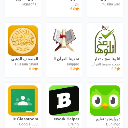
muslim wird
تكرار
Gigasoft IT
6.0
اتلوها صح - تعليم القرآن
تحفيظ القرآن الكريم - Tahfiz
المصحف الذهبي
جمعية تحفيظ القرآن الكريم بجدة - خيركم
simppro
Hussain Sharif
9.4
9.3
9.2
دوولينجو: تعليم اللغات
Brainly: AI Homework Helper
Google Classroom
Google LLC
Brainly
Duolingo