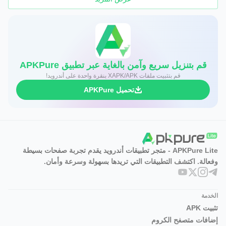
قم بتنزيل سريع وآمن بالغاية عبر تطبيق APKPure
قم بتثبيت ملفات XAPK/APK بنقرة واحدة على أندرويد!
تحميل APKPure
APKPure Lite - متجر تطبيقات أندرويد يقدم تجربة صفحات بسيطة
وفعالة. اكتشف التطبيقات التي تريدها بسهولة وسرعة وأمان.
الخدمة
تثبيت APK
إضافات متصفح الكروم