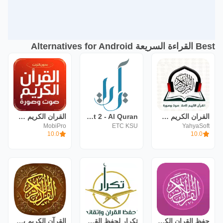
Best القراءة السريعة Alternatives for Android
القران الكريم صوت وصورة معيقلي
Ayat 2 - Al Quran
القران الكريم صوت وصورة
MobiPro
ETC KSU
YahyaSoft
10.0
10.0
حفظ القران الكريم تكرار دون نت
تكرار لحفظ القرآن وإتقانه
القرآن الكريم بدون اعلانات