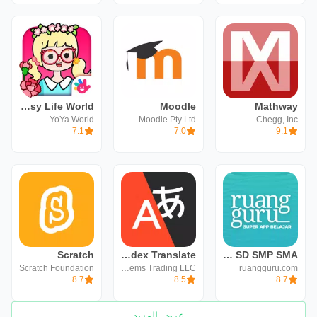
YoYa: Busy Life World
Moodle
Mathway
YoYa World
Moodle Pty Ltd.
Chegg, Inc.
7.1
7.0
9.1
Scratch
Yandex Translate
Ruangguru: Bimbel SD SMP SMA
Scratch Foundation
Direct Cursus Computer Systems Trading LLC
ruangguru.com
8.7
8.5
8.7
عرض المزيد