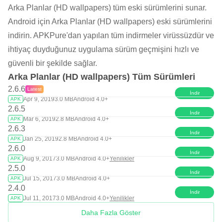
Arka Planlar (HD wallpapers) tüm eski sürümlerini sunar.
Android için Arka Planlar (HD wallpapers) eski sürümlerini
indirin. APKPure'dan yapılan tüm indirmeler virüssüzdür ve
ihtiyaç duyduğunuz uygulama sürüm geçmişini hızlı ve
güvenli bir şekilde sağlar.
Arka Planlar (HD wallpapers) Tüm Sürümleri
2.6.6
Latest
İndir
Apr 9, 2019
3.0 MB
Android 4.0+
APK
2.6.5
İndir
Mar 6, 2019
2.8 MB
Android 4.0+
APK
2.6.3
İndir
Jan 25, 2019
2.8 MB
Android 4.0+
APK
2.6.0
İndir
Aug 9, 2017
3.0 MB
Android 4.0+
Yenilikler
APK
2.5.0
İndir
Jul 15, 2017
3.0 MB
Android 4.0+
APK
2.4.0
İndir
Jul 11, 2017
3.0 MB
Android 4.0+
Yenilikler
APK
Daha Fazla Göster