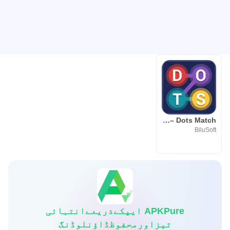
Dot to Dot: Dots Connect – Dots Link – Dots Match
BiluSoft
APKPure ایپکےذریعےانتہائی
تیزاورمحفوظڈاؤنلوڈنگ