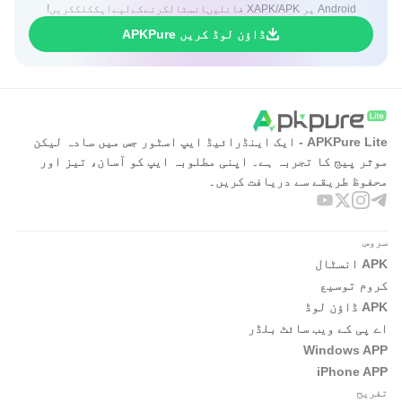
Android پر XAPK/APK فائلیںانسٹالکرنےکےلیےایککلککریں!
ڈاؤن لوڈ کریں APKPure
APKPure Lite - ایک اینڈرائیڈ ایپ اسٹور جس میں سادہ لیکن
موثر پیج کا تجربہ ہے۔ اپنی مطلوبہ ایپ کو آسان، تیز اور
محفوظ طریقے سے دریافت کریں۔
سروس
APK انسٹال
کروم توسیع
APK ڈاؤن لوڈ
اے پی کے ویب سائٹ بلڈر
Windows APP
iPhone APP
تفریح