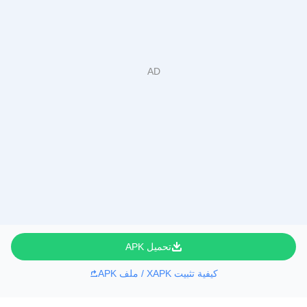
تحميل APK
كيفية تثبيت XAPK / ملف APK