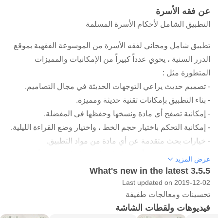
عن فقه الأسرة
التطبيق الشامل لأحكام الأسرة المسلمة
تطبيق شامل ومجاني لفقه الأسرة من الموسوعة الفقهية بموقع
الدرر السنية ، يحوي عدداً كبيراً من الإمكانيات والمميزات
المتطورة مثل :
- تصميم حديث يراعي التوجهات الحديثة في مجال التصاميم.
- بناء التطبيق بإمكانات تقنية حديثة ومميزة.
- إمكانية تصفح أي مادة ونسخها وحفظها في المفضلة.
- إمكانية التحكم باختيار حجم الخط ، واختيار وضع القراءة الليلية.
- خيارات بحث متقدمة عن أي مادة من مواد التطبيق.
- مقاطع فيديو وصور أنفوجرافيك خاصة بالسلسلة تبين أحكام
عرض المزيد
الأسرة بصيغة سهلة وعرض جذاب.
What's new in the latest 3.5.5
وغير ذلك من المزايا .
Last updated on 2019-12-02
تحسينات ومعالجات طفيفة
وهذا هو التطبيق الرسمي الوحيد الصادر عن مؤسسة الدرر السنية
فيديوهات ولقطات الشاشة
لفقه الأسرة.