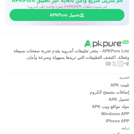
قم بتنزيل سريع وآمن بالغاية عبر تطبيق APKPure
قم بتثبيت ملفات XAPK/APK بنقرة واحدة على أندرويد!
تحميل APKPure
APKPure Lite - متجر تطبيقات أندرويد يقدم تجربة صفحات بسيطة
وفعالة. اكتشف التطبيقات التي تريدها بسهولة وسرعة وأمان.
الخدمة
تثبيت APK
إضافات متصفح الكروم
تحميل APK
مولد مواقع ويب APK
Windows APP
iPhone APP
ترفيه