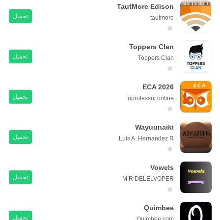
TautMore Edison
تحميل
tautmore
Toppers Clan
تحميل
Toppers Clan
ECA 2026
تحميل
oprofessor.online
Wayuunaiki
تحميل
Luis A. Hernandez R.
Vowels
تحميل
M.R DELELVOPER
Quimbee
تحميل
Quimbee.com