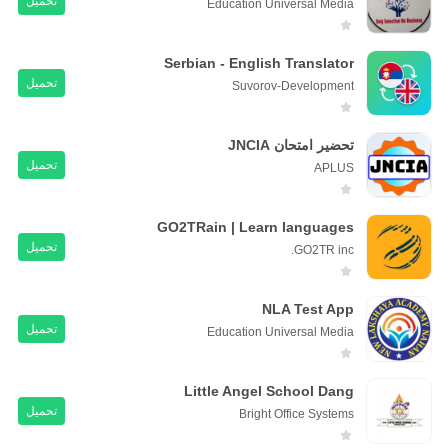
تحميل
Education Universal Media
Serbian - English Translator
تحميل
Suvorov-Development
تحضير امتحان JNCIA
تحميل
APLUS
GO2TRain | Learn languages
تحميل
GO2TR inc.
NLA Test App
تحميل
Education Universal Media
Little Angel School Dang
تحميل
Bright Office Systems