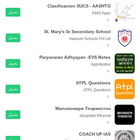
Clasificacion SUCS - AASHTO
تحميل
PekS Apps
St. Mary's Sr Secondary School
تحميل
Vawsum Schools Pvt Ltd
Paryavaran Adhyayan -EVS Notes
تحميل
Appsfestive
ATPL Questions
تحميل
ATPL Questions
Миллионери Тоҷикистон
تحميل
Шаҳриёр Юнусов
COACH UP IAS