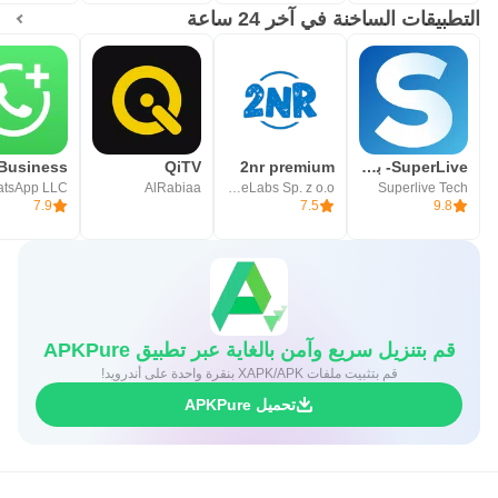
التطبيقات الساخنة في آخر 24 ساعة
SuperLive- بث مباشر و دردشة
2nr premium
QiTV
tsApp LLC
AlRabiaa
MobileLabs Sp. z o.o.
Superlive Tech
7.9
7.5
9.8
قم بتنزيل سريع وآمن بالغاية عبر تطبيق APKPure
قم بتثبيت ملفات XAPK/APK بنقرة واحدة على أندرويد!
تحميل APKPure