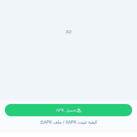
تحميل APK
كيفية تثبيت XAPK / ملف APK