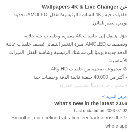
عن Wallpapers 4K & Live Changer
خلفيات حية و4K للشاشة الرئيسية/القفل. AMOLED، تحديث
يومي، تغيير تلقائي.
حوّل هاتفك إلى خلفيات 4K مميزة، وخلفيات حية خلابة،
وتصميمات AMOLED. ميزة التغيير التلقائي تُضيف خلفيات عالية
الدقة جديدة يوميًا إلى شاشتك الرئيسية وشاشة القفل. الميزات
الأساسية:
🎨 مجموعة ضخمة من خلفيات HD و4K
• أكثر من 40,000 خلفية فائقة الدقة وخلفيات حية
• محتوى جديد يوميًا بتصاميم عصرية
• خلفيات AMOLED داكنة موفرة للبطارية
عرض المزيد
⚡ ميزات Smart Auto
What's new in the latest 2.0.6
• تغيير تلقائي للخلفيات مع توقيت قابل للتخصيص
Last updated on 2026-07-02
✨ Smoother, more refined vibration feedback across the
• تطبيق بنقرة واحدة على الشاشة الرئيسية أو شاشة القفل أو
whole app
كليهما