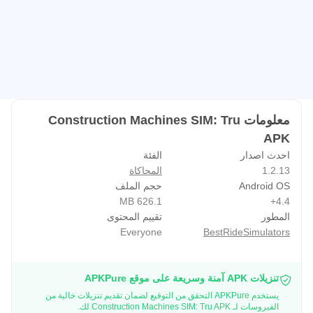
Características:
هناك العديد من الأماكن المتاحة داخل المبنى حيث يمكنك البناء.
يمكنك رفع المواد الثقيلة باستخدام الرافعة الشوكية والمعالجة
التلسكوبية.
يمكنك تسوية الأرض بالضاغط.
يمكنك نقل الأشياء من مكان إلى آخر باستخدام لعبة الجرار
معلومات Construction Machines SIM: Tru
"محاكي الجرار".
APK
احدث اصدار
الفئة
هذه اللعبة لا تنتمي حصريًا إلى المجموعات التالية من ألعاب
1.2.13
المحاكاة
الفيديو:
Android OS
حجم الملف
لعبة رافعة أو محاكاة رافعة
626.1 MB
4.4+
المطور
تقييم المحتوى
ألعاب المخلب
Everyone
BestRideSimulators
محاكي الجرارات
منشئ الجسر
تنزيلات APK آمنة وسريعة على موقع APKPure
ألعاب الحفر
يستخدم APKPure التحقق من التوقيع لضمان تقديم تنزيلات خالية من
محاكاة حفارة أو لعبة حفارة
الفيروسات لـ Construction Machines SIM: Tru APK لك.