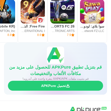
سوا بلاي: لودو، جاكارو، كيرم
EA SPORTS FC 26
Free Fire: الذكرى السنوية 9
AFTON, Inc.
GARENA INTERNATIONAL I
ELECTRONIC ARTS
Alef Innovation Network FZ-LLC
8.8
8.6
7.9
قم بتنزيل تطبيق APKPure للحصول على مزيد من
مكافآت الألعاب والتخفيضات
قم بتثبيت ملفات XAPK/APK بنقرة واحدة على أندرويد!
تحميل APKPure