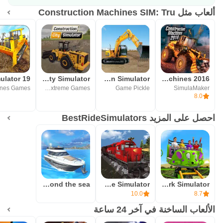
ألعاب مثل Construction Machines SIM: Tru
هل ستفوت حقًا فرصة الدخول إلى عالم محاكاة البناء الرائع؟ لا
تنتظر أكثر من ذلك ، وقم بتنزيل التطبيق الآن لتكون رئيس عمال
البناء الذي طالما رغبت في ذلك! 💯🔥
Construction City Simulator
Construction Simulator
Construction Machines 2016
Play Extreme Games
Game Pickle
SimulaMaker
8.0
احصل على المزيد BestRideSimulators
Boat Simulator: Beyond the sea
Train Ride Simulator
Theme Park Simulator
10.0
8.7
الألعاب الساخنة في آخر 24 ساعة