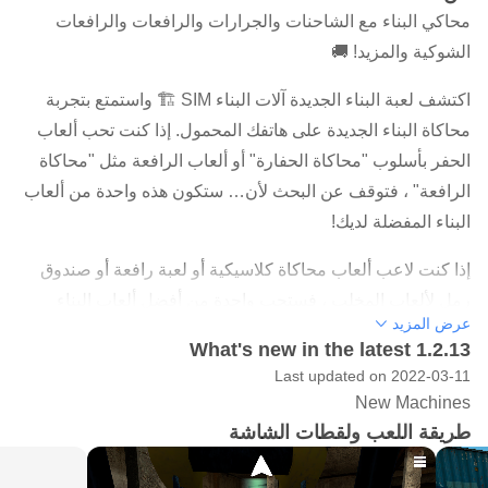
محاكي البناء مع الشاحنات والجرارات والرافعات والرافعات
الشوكية والمزيد! 🚚
اكتشف لعبة البناء الجديدة آلات البناء SIM 🏗️ واستمتع بتجربة
محاكاة البناء الجديدة على هاتفك المحمول. إذا كنت تحب ألعاب
الحفر بأسلوب "محاكاة الحفارة" أو ألعاب الرافعة مثل "محاكاة
الرافعة" ، فتوقف عن البحث لأن… ستكون هذه واحدة من ألعاب
البناء المفضلة لديك!
إذا كنت لاعب ألعاب محاكاة كلاسيكية أو لعبة رافعة أو صندوق
رمل لألعاب المخلب ، فستحب واحدة من أفضل ألعاب البناء
عرض المزيد
المتوفرة في السوق ؛ والتي من بينها ، من بين أمور أخرى ،
What's new in the latest 1.2.13
تمنحك الفرصة للعب ألعاب الحفر (لعبة الرافعة ، لعبة الجرارات)
Last updated on 2022-03-11
في منطقة المحجر. كن بانيًا حقيقيًا للطرق الوعرة 👷 باستخدام
New Machines
الآلات الثقيلة على غرار الشاحنة الضخمة وابن مثل خبير محاكاة
طريقة اللعب ولقطات الشاشة
البناء الذي أنت عليه حقًا.