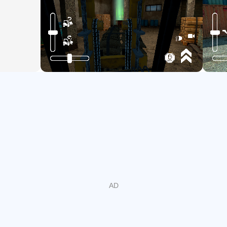
ليست مجرد لعبة حفارة مثل "محاكي الحفار" أو لعبة الجرارات ،
ولكنها أيضًا ماكينات البناء SIM: ألعاب الشاحنات والرافعات هي
لعبة بناء 🔨 والتي ستتيح لك استخدام رافعة شوكية أو رافعة
تلسكوبية أو ضاغط أو شاحنة تفريغ ؛ بالإضافة إلى نوع آخر من
الآلات الثقيلة لبناء البناء الخاص بك وتشعر وكأنك مُنشئ جسر
يقود جرارك الخاص في محاكاة البناء المذهلة هذه.
توقف عن الانتظار واستمتع بتجربة ألعاب البناء الجديدة ، حيث
يمكنك الوقوف خلف أدوات التحكم في الرافعة الشوكية وتكون
رئيس عمال البناء الخاص بك بينما تقوم بالبناء كما هو الحال في
محاكاة حفارة أو منشئ الجسور ، وكل شيء ... برسومات عالية
الدقة! 🤗
إذا كنت لا تستطيع التوقف عن الحلم بالبناء وتحب لعب محاكي
الرافعة أو محاكي الجرارات أو لعبة حفارة مثل ألعاب المخلب ،
فقم بتنزيل اللعبة الآن وأصبح الملك 👑 في لعبة البناء هذه.