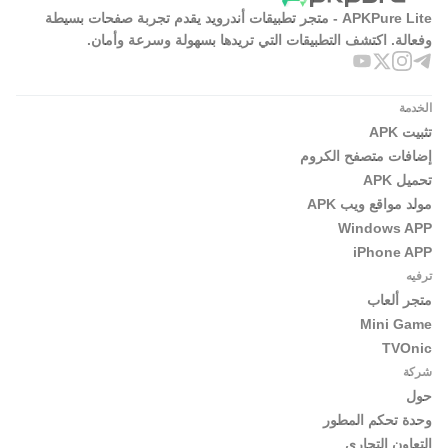
APKPure Lite - متجر تطبيقات أندرويد يقدم تجربة صفحات بسيطة
وفعالة. اكتشف التطبيقات التي تريدها بسهولة وسرعة وأمان.
الخدمة
تثبيت APK
إضافات متصفح الكروم
تحميل APK
مولد مواقع ويب APK
Windows APP
iPhone APP
ترفيه
متجر ألعاب
Mini Game
TVOnic
شركة
حول
وحدة تحكم المطور
التعاون التجاري