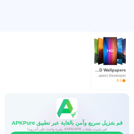
HD Wallpapers (خلفيات)
HD Wallpapers Developer
8.2
قم بتنزيل سريع وآمن بالغاية عبر تطبيق APKPure
قم بتثبيت ملفات XAPK/APK بنقرة واحدة على أندرويد!