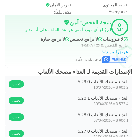
🍋 50 أنواع الطعام
تقييم المحتوى
تقرير الأمان
🍇 الشخصيات مسلية مع الكثير من الرسوم المتحركة والتفاعل
Everyone
تحقق الآن
🍊 مريحة واجهة بسيطة لمرحلة ما قبل المدرسة من 3 و حتى
نتيجة الفحص: آمن
0
🍎 المهارات الأساسية: المنطق, الانتباه, الذاكرة الألعاب للأطفال
لم يُبلغ أي مورد أمني عن هذا الملف على أنه ضار
/34
الصغار و التفكير, تعلم الألوان والأشكال
لا فيروسات
لا برامج تجسس
لا برامج ضارة
🍐 المرح والمؤثرات الصوتية مذهلة الرسومات من 2 إلى 5
تاريخ الفحص:
16/07/2026
عرض المزيد
سنوات من العمر
عرض تقرير الأمان
🍓 لا حاجة الإنترنت في ألعاب للأطفال الصغار
الإصدارات القديمة لـ الغذاء مضحك الألعاب
😉 الغذاء مضحك سوف تصبح مساعد كبير للآباء والأمهات
الغذاء مضحك الألعاب 5.29.0
والأطفال. تلعب هذه الألعاب متعة تساعد الأطفال على أن يصبحوا
تحميل
16/07/2026
602.2 MB
مستقلين و المفكرين المبدعين!
الغذاء مضحك الألعاب 5.28.1
تحميل
30/04/2026
577.4 MB
🌟عن بركه:🌟
الغذاء مضحك الألعاب 5.28.0
تحميل
🤗ونحن في تطوير تطبيقات التعلم و الألعاب التعليمية التفاعلية
07/04/2026
600.1 MB
الكتب القوافي الحضانة الصغار.
الغذاء مضحك الألعاب 5.27.0
تحميل
31/01/2026
494.2 MB