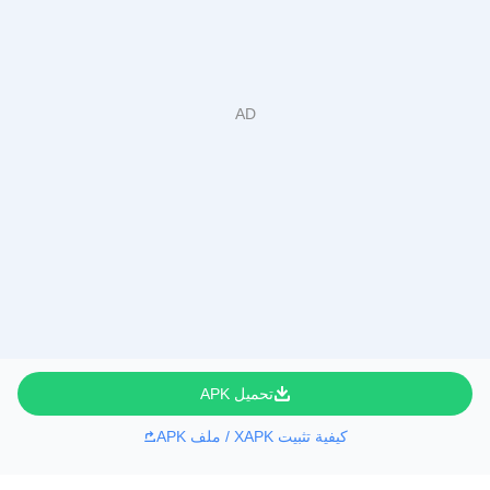
تحميل APK
كيفية تثبيت XAPK / ملف APK