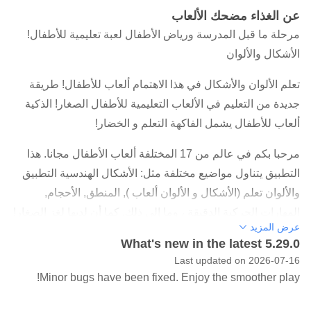
عن الغذاء مضحك الألعاب
مرحلة ما قبل المدرسة ورياض الأطفال لعبة تعليمية للأطفال!
الأشكال والألوان
تعلم الألوان والأشكال في هذا الاهتمام ألعاب للأطفال! طريقة
جديدة من التعليم في الألعاب التعليمية للأطفال الصغار! الذكية
ألعاب للأطفال يشمل الفاكهة التعلم و الخضار!
مرحبا بكم في عالم من 17 المختلفة ألعاب الأطفال مجانا. هذا
التطبيق يتناول مواضيع مختلفة مثل: الأشكال الهندسية التطبيق
والألوان تعلم (الأشكال و الألوان ألعاب ), المنطق, الأحجام,
المهارات الحركية الدقيقة ، وما إلى ذلك. كما أن لديها لغز الصغار!
عرض المزيد
إبقاء الأطفال مشغولين جدا مفيدة و ألعاب تعليمية !
What's new in the latest 5.29.0
Last updated on 2026-07-16
وشملت الأطفال الألعاب التعليمية:
Minor bugs have been fixed. Enjoy the smoother play!
🚛 الفرز. كل نوع من الأغذية في شاحنات مختلفة. (ألعاب الأطفال
لمدة 3 إلى 5 سنوات من العمر, التي تطور الاهتمام)