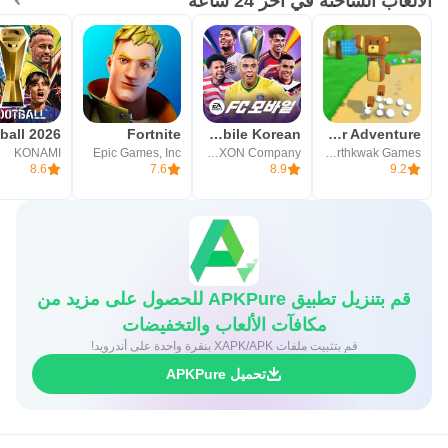
الألعاب الساخنة في آخر 24 ساعة
Fortnite
FIFA Mobile Korean
Super Bear Adventure
KONAMI
Epic Games, Inc
NEXON Company
Earthkwak Games
8.6
7.6
8.9
9.2
قم بتنزيل تطبيق APKPure للحصول على مزيد من
مكافآت الألعاب والتخفيضات
قم بتثبيت ملفات XAPK/APK بنقرة واحدة على أندرويد!
تحميل APKPure