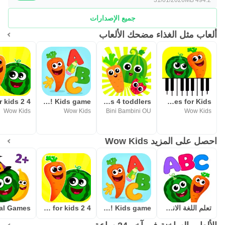
😃مع تطبيقات و ألعاب الأطفال لمدة 3 إلى 5 سنوات من العمر
جميع الإصدارات
الاطفال تعلم الحروف الأبجدية, الحروف, الأرقام و الصوتيات.
التطبيقات المساعدة في مرحلة ما قبل المدرسة إلى تطوير
ألعاب مثل الغذاء مضحك الألعاب
الذاكرة ومدى الانتباه مفردات الكلام, فضلا عن غيرها من
المهارات الأساسية. يتعرض الأطفال والكتابة والحساب من خلال
بناء الألغاز والقيام بسيطة الرياضيات.
☝تطبيقات لدينا لا تحتوي على إعلانات طرف ثالث و تتوافق مع
Funny Food Academy! Kids game!
Kids Learning games 4 toddlers
Baby Music Games for Kids!
معايير "مصممة العائلة.
Wow Kids
Wow Kids
Bini Bambini OU
Wow Kids
احصل على المزيد Wow Kids
تعلم اللغة الانجليزية للأطفال
Funny Food Academy! Kids game!
Educational games for kids 2 4