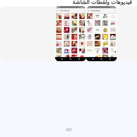
فيديوهات ولقطات الشاشة
من السهل مشاركة هذه الملصقات الرومانسية على أي وسائط
اجتماعية.
لا تقتصر ملصقات Gif Romantic Stickers على مشاركة الصور
فحسب ، بل تنشر نوعًا خاصًا من السعادة لأحبائك.
لا تقتصر ملصقات Love Gif emoji على حبها فحسب ، بل
نستخدمها أيضًا في جميع المناسبات مثل عيد الحب.
• إرشادات لإضافة WhatsApp في التطبيق
تثبيت وفتح التطبيق
ابحث عن الملصقات المفضلة لديك
انقر فوق زر الإضافة
حسنًا ، تمت إضافة الملصق الخاص بك إلى الدردشة
تحديثها بانتظام
إذا أعجبك تطبيقنا ، فيرجى مشاركة هذا التطبيق مع أصدقائك
وأقاربك.
ملاحظاتك قيّمة للغاية بالنسبة لنا ، لذلك نتطلع إلى الاستماع منك.