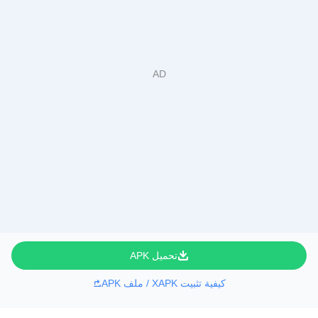
تحميل APK
كيفية تثبيت XAPK / ملف APK