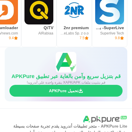
SuperLive- بث مباشر و دردشة
2nr premium
QiTV
wnloader
Vnews.com
AlRabiaa
MobileLabs Sp. z o.o.
Superlive Tech
9.4
7.5
9.8
قم بتنزيل سريع وآمن بالغاية عبر تطبيق APKPure
قم بتثبيت ملفات XAPK/APK بنقرة واحدة على أندرويد!
تحميل APKPure
APKPure Lite - متجر تطبيقات أندرويد يقدم تجربة صفحات بسيطة