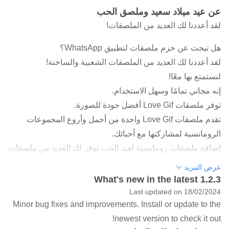
عن عيد ميلاد سعيد وملصق الحب
لقد أعددنا لك العديد من الملصقات!
هل تبحث عن حزم ملصقات لتطبيق WhatsApp؟
لقد أعددنا لك العديد من الملصقات الشعبية والساخنة!
لنستمتع بها معًا!
إنه مجاني تمامًا وسهل الاستخدام.
توفر ملصقات Love Gif أفضل جودة للصورة.
تقدم ملصقات Love Gif واحدة من أجمل وأروع المجموعات
الرومانسية لمشاركتها مع أحبائك.
إضافة ملصقات رومانسية لعيد الحب توفر لك العديد من ملصقات
Gif للحب.
عرض المزيد
تنقسم ملصقات Love gif إلى فئات مختلفة مثل القلوب والورود
What's new in the latest 1.2.3
والرموز التعبيرية وما إلى ذلك.
Last updated on 18/02/2024
Minor bug fixes and improvements. Install or update to the
مع ملصقات Love Gif Emoji هذه يمكن لأي شخص أن يقع في
newest version to check it out!
الحب.