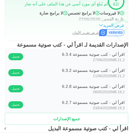
متابعة كتاب صوتي أثناء استخدام تطبيق آخر أو عند إغلاق
لم يُبلغ أي مورد أمني عن هذا الملف على أنه ضار
/62
الشاشة. هذه النقطة مهمة في الاستخدام الواقعي، لأن الاستماع لا
لا فيروسات
لا برامج تجسس
لا برامج ضارة
يحتاج إلى بقاء الشاشة مفتوحة طوال الوقت. وتساعد المفضلة
تاريخ الفحص:
27/06/2026
عرض المزيد
في حفظ العناوين التي تبدو مناسبة للعودة إليها لاحقًا، خصوصًا
عرض تقرير الأمان
عند تصفح أكثر من رواية أو بودكاست في الجلسة نفسها.
الإصدارات القديمة لـ اقرأ لي - كتب صوتية مسموعة
تحميل الكتب والاستماع دون إنترنت
اقرأ لي - كتب صوتية مسموعة 6.3.4
تحميل
27/06/2026
21.2 MB
يدعم اقرأ لي تحميل الكتب على الهاتف للاستماع لاحقًا دون
اتصال بالإنترنت. هذه الميزة مفيدة لمن يسافر كثيرًا أو يستخدم
اقرأ لي - كتب صوتية مسموعة 6.3.2
تحميل
11/06/2026
21.2 MB
المواصلات أو يريد تقليل الاعتماد على الشبكة أثناء القيادة. من
صفحة كل عنوان، يظهر خيار بدء الاستماع أو إضافة الكتاب إلى
اقرأ لي - كتب صوتية مسموعة 6.2.8
تحميل
08/05/2026
18.2 MB
المفضلة أو تحميله، مما يجعل الانتقال من التصفح إلى الاستماع
اقرأ لي - كتب صوتية مسموعة 6.2.7
سريعًا وواضحًا.
تحميل
03/04/2026
19.3 MB
التحميل لا يعني أن كل المحتوى متاح مجانًا، لأن الوصول الكامل
جميع الإصدارات
إلى المكتبة يرتبط بخطة الاشتراك. مع ذلك، وجود محتوى مجاني
محدود يساعد المستخدم على تجربة أسلوب التطبيق قبل اختيار
اقرأ لي - كتب صوتية مسموعة البديل