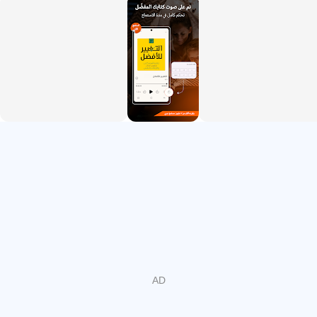
إمكانية تحميل الكتب للاستماع دون إنترنت أثناء السفر أو
التنقل.
مشغل يدعم السرعة والفصول والمفضلة والعلامات
المرجعية.
مكتبة عربية واسعة للاستماع اليومي
تجمع اقرأ لي مكتبة كبيرة من الكتب الصوتية والروايات
والبودكاست والملخصات، لذلك يناسب التطبيق المستخدم الذي
يريد محتوى عربيًا متنوعًا دون البحث في أماكن كثيرة. تظهر
الأقسام بشكل واضح، مثل الكتب والتصنيفات والروايات
والبودكاست وقصص الأطفال، مما يجعل الوصول إلى نوع
المحتوى المطلوب مباشرًا. يمكن لمن يفضل الروايات الطويلة
اختيار عمل مسموع، بينما يستطيع المستخدم الذي يملك وقتًا
قصيرًا تجربة ملخص أو حلقة بودكاست أثناء الطريق.
قوة المكتبة لا تأتي من العدد فقط، بل من تنوع الاستخدامات
اليومية. هناك عناوين مناسبة لوقت هادئ في المنزل، وأخرى