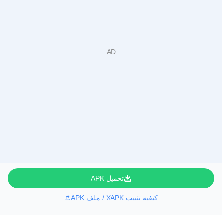
تحميل APK
كيفية تثبيت XAPK / ملف APK