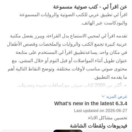
عن اقرأ لي - كتب صوتية مسموعة
اقرأ لي تطبيق عربي للكتب الصوتية والروايات المسموعة
والبودكاست عبر الهاتف.
تقدمه اقرأ لي لمحبي الاستماع بدل القراءة، ويبرز بفضل مكتبة
عربية كبيرة تجمع الكتب والروايات والملخصات وقصص الأطفال
في مكان واحد. يساعدتطبيق اقرأ لي المستخدم على متابعة
عنوان طويل أثناء المواصلات أو قبل النوم أو خلال المشي، مع
محتوى صوتي مناسب لأوقات مختلفة. وتوضح النقاط التالية أهم
ما يقدمه التطبيق.
أكثر من 2000 كتاب صوتي مع إضافات جديدة وتحديثات
مستمرة.
عرض المزيد
What's new in the latest 6.3.4
روايات مسموعة وكتب عربية ومترجمة وبودكاست وملخصات
Last updated on 2026-06-27
وقصص للأطفال.
تحسين مشاكل الاداء
أداء صوتي عربي احترافي مع إنتاج درامي في بعض العناوين.
فيديوهات ولقطات الشاشة