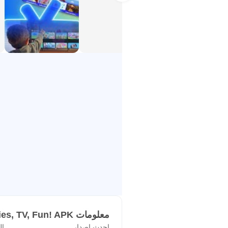
Kidoodle® متوفر في أكثر من ١٦٠ دولة ومنطقة، ويمكن الوصول إليه عبر أكثر من ١٠٠٠ جهاز بث.
وجائزة ويبي لأفضل خدمة بث، وجائزة اخ
على
support@kidoodle.tv
.
----------------------------------
* هام: قد يختلف توفر المحتوى والميز
** يتطلب اتصالاً بالإنترنت لمشاهدة الفيديوهات. ي
سياسة الخصوصية: https://www.kidoodle.tv/privacy-policy/
شروط الاستخدام: https://www.kidoodle.tv/termsofuse/
معلومات Kidoodle.TV: Movies, TV, Fun! APK
احدث اصدار
ال