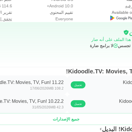
فيه
Android 10.0+
114.6 MB
Available 
تقييم المحتوى
تقرير ال
Everyone
تحقق ال
ن
 هذا الملف على أنه ضار
ج تجسس
لا برامج ضارة
dle.TV: Movies, TV, Fun! 11.22
Kido
تحميل
17/06/2026
108.2 MB
e.TV: Movies, TV, Fun! 10.22.2
Kidoo
تحميل
31/05/2026
42.3 MB
جميع الإصدارات
لبديل