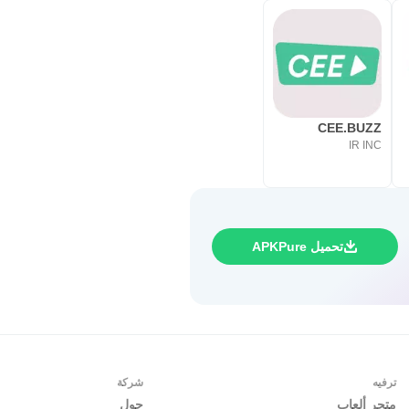
CEE.BUZZ
IR INC
تحميل APKPure
ترفيه
شركة
متجر ألعاب
حول