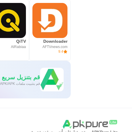
QiTV
Downloader
AlRabiaa
AFTVnews.com
9.4
قم بتنزيل سريع وآمن
قم بتثبيت ملفات XAPK/APK بنقرة واحدة على أندرويد!
APKPure Lite - متجر تطبيقات أندرويد يقدم تجربة