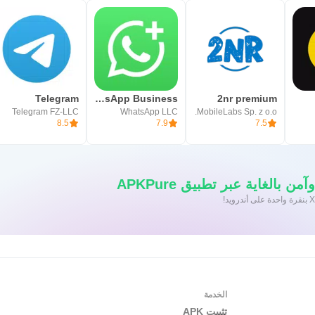
Telegram
WhatsApp Business
2nr premium
Telegram FZ-LLC
WhatsApp LLC
MobileLabs Sp. z o.o.
8.5
7.9
7.5
 بالغاية عبر تطبيق APKPure
الخدمة
تثبيت APK