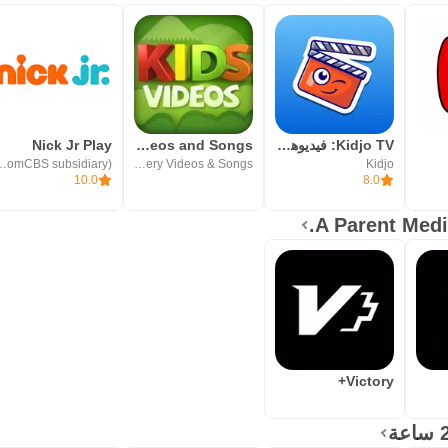
Kidjo TV: فيديوهات للأطفال
Kids Videos and Songs
Nick Jr Play
D (ViacomCBS subsidiary)
Kids Channel - Kids Rhymes, Nursery Videos & Songs
Kidjo
10.0
8.0
Victory+