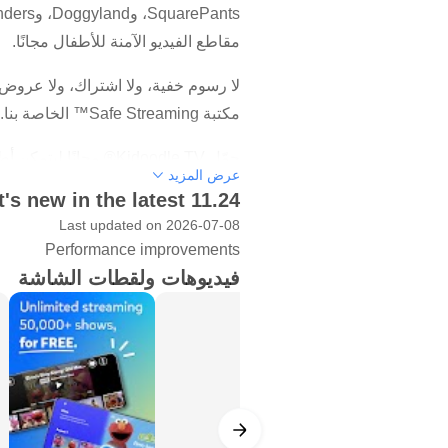
مقاطع الفيديو الآمنة للأطفال مجانًا.
لا رسوم خفية، ولا اشتراك، ولا عروض تج
مكتبة Safe Streaming™ الخاصة بنا.
حمّل Kidoodle.TV® مجانًا ليتمكن أطفالك من:
عرض المزيد
- مشاهدة آلاف الحلقات التلفزيونية لل
's new in the latest 11.24
- اكتشاف برامج جديدة بسهولة، تُحدّث أ
Last updated on 2026-07-08
- البحث عن برامجك المفضلة عبر مكتبة
Performance improvements
- إنشاء ملفك الشخصي، القابل للتخصيص
فيديوهات ولقطات الشاشة
مجاني).
- البحث عن مقاطع الفيديو المفضلة ل
المدرسة، وعروض تلفزيونية حية.
- الرقص طوال اليوم مع أغاني غنائية 
- تصفح واحدة من أكبر مكتبات الألعاب