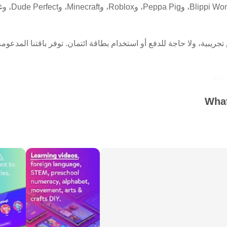
SquarePants، 
ريبية، ولا حاجة للدفع أو استخدام بطاقة ائتمان. توفر باقتنا المدعومة
أطفال والمسلسلات الكاملة عند الطلب فورًا.
What
سبوعيًا.
 المحتوى الكاملة.
 حسب الصورة الرمزية، واختيار العنوان، والفئة العمرية، وضبط إعدا
ديك من خلال "برامجي".
- مشاهدة وتعلم مع أبجديات الأطفال، وأرقام ١٢٣، والقوافي، والأشكال والألوان، بالإضافة 
للأطفال الصغار ومرحلة ما قبل المدرسة.
 وأساليب اللعب التي تضم مبدعين مثل عبد الله سماش، وبيرد بير، وإيث