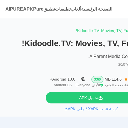
الصفحة الرئيسية
ألعاب
تطبيقات
تطبيقAPKPure
AIPURE
Kidoodle.TV: Movies, TV, Fu
Kidoodle.TV: Movies, TV, F
A Parent Media Co. 
20/07
Android 10.0+
114.6 MB
33
/
0
قات
حجم الملف
الأمان
Everyone
Android OS
تحميل APK
كيفية تثبيت XAPK / ملف APK