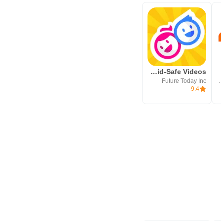
HappyKids - Kid-Safe Videos
Future Today Inc
Mars Interactive LT
9.4