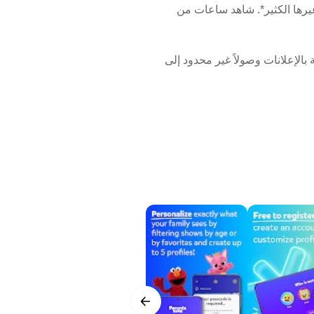
وDoggyland، وBlippi Wonders، وPeppa Pig، وRoblox، وMinecraft، وDude Perfect، وغيرها الكثير*. شاهد ساعات من
 بالإعلانات وصولاً غير محدود إلى
دات الرقابة الأبوية (مع حساب
إلى رسوم متحركة تعليمية ممتعة لمرحلة ما قبل
ان جيمر!