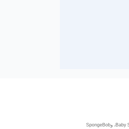
شاهد أكثر من 50,000 حلقة، بما في ذلك برامج شهيرة مثل PAW Patrol: Pup Tales، وLittle Angel، وBaby Shark، وSpongeBob