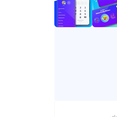
ل تطبيق جوال، وجائزة ستيفي (فئة العائلة والأطفال)،
خدمة العملاء: نحن هنا للإجابة على استفساراتكم والاستماع إلى آرائكم حول كيفية تحسين تطبيق Kidoodle.TV لكم ولأطفالكم. يمكنكم مراسلتنا
ملف