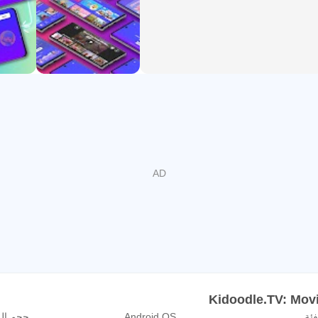
Kidoodle.TV حائز على ختم kidSAFE+ COPPA. حائز على جائزة اختيار الأم، وجائزة أفض
تيارات الآباء (أفضل المنتجات للأطفال في المرحلة الابتدائية).
ات أو قد يكون محدودًا حسب بلد الاشتراك، وقد يتغير من وقت لآخر.
ُنصح بشدة باستخدام شبكة Wi-Fi عند بث الفيديوهات.
فئة
Android OS
حجم ال